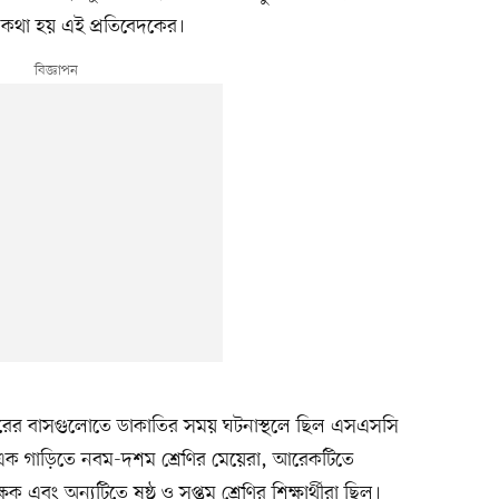
 কথা হয় এই প্রতিবেদকের।
ফরের বাসগুলোতে ডাকাতির সময় ঘটনাস্থলে ছিল এসএসসি
 ‘এক গাড়িতে নবম-দশম শ্রেণির মেয়েরা, আরেকটিতে
ক এবং অন্যটিতে ষষ্ঠ ও সপ্তম শ্রেণির শিক্ষার্থীরা ছিল।