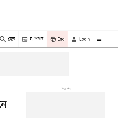
খুঁজুন
ই-পেপার
Login
Eng
নে