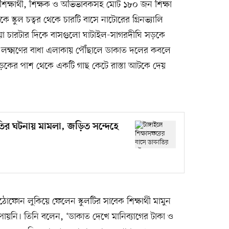
িক্ষার্থী, শিক্ষক ও অভিভাবকসহ মোট ১৮০ জন শিক্ষা
স্কুল চত্বর থেকে চারটি বাসে নাটোরের গ্রিনভ্যালি
সোয়া চারটার দিকে বাসগুলো ঘাটাইল-সাগরদীঘি সড়কে
ক্ষ্মণের বাধা এলাকায় পৌঁছালে ডাকাত দলের কবলে
ড়কের পাশ থেকে একটি গাছ কেটে রাস্তা আটকে দেয়
াতির ঘটনায় মামলা, জড়িত সন্দেহে
ঠোফোন লুকিয়ে ফেলেন স্কুলটির সাবেক শিক্ষার্থী মামুন
ায়নি। তিনি বলেন, ‘ডাকাত দেখে মানিব্যাগের টাকা ও