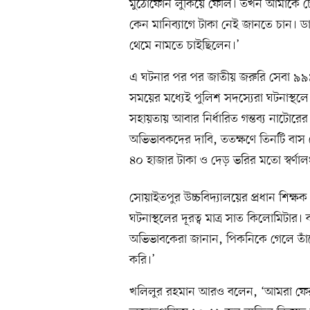
মুঠোফোন লুকিয়ে ফেলি। তখন আমাকে চেক
কেন মানিব্যাগে টাকা নেই জানতে চান। ডা
থেমে নামতে চাইছিলেন।’
এ ঘটনার পর পর জাতীয় জরুরি সেবা ৯৯৯
সময়ের মধ্যেই পুলিশ সদস্যেরা ঘটনাস্থল
সহায়তায় আবার নির্ধারিত গন্তব্য নাটোরের 
অভিভাবকদের দাবি, ততক্ষণে তিনটি বাস থ
৪০ হাজার টাকা ও দেড় ভরির মতো স্বর্ণা
সোয়াইতপুর উচ্চবিদ্যালয়ের প্রধান শিক্ষ
ঘটনাস্থলের দূরত্ব মাত্র সাত কিলোমিটার
অভিভাবকেরা জানান, পিকনিকে গেলে তাঁদের
করি।’
খলিলুর রহমান আরও বলেন, ‘আমরা ফেরা