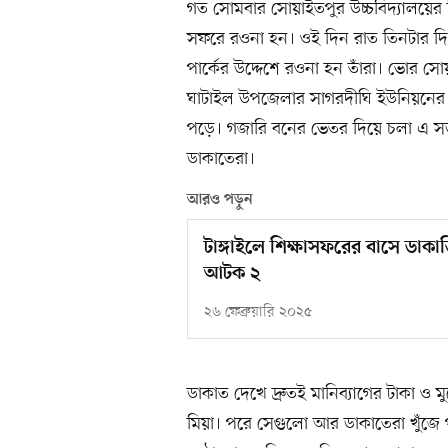
গত সোমবার সোয়াইতপুর উচ্চবিদ্যালয়ের শ
সফরে রওনা হন। ওই দিন রাত তিনটার দিকে 
পার্কের উদ্দেশে রওনা হন তাঁরা। ভোর 
ঘাটাইল উপজেলার সাগরদীঘি ইউনিয়নের ল
পড়ে। গজারি বনের ভেতর দিয়ে চলা এ স
ডাকাতেরা।
আরও পড়ুন
টাঙ্গাইলে শিক্ষাসফরের বাসে ডাক
আটক ২
২৬ ফেব্রুয়ারি ২০২৫
ডাকাত দেখে দ্রুতই মানিব্যাগের টাকা ও মু
মিয়া। পরে সেগুলো আর ডাকাতেরা খুঁজে প