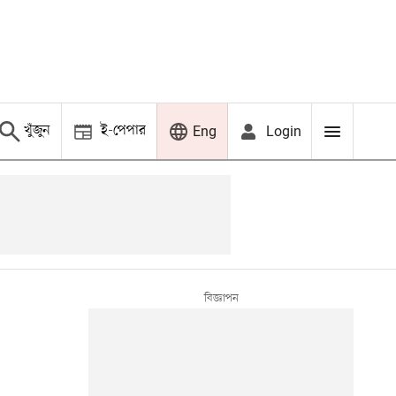
খুঁজুন
ই-পেপার
Login
Eng