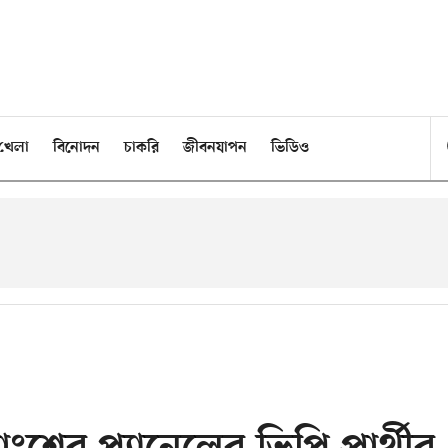
খেলা
বিনোদন
চাকরি
জীবনযাপন
ভিডিও