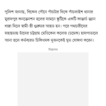
পুলিশ জানায়, বিকেল পৌনে পাঁচটার দিকে পাঁচলাইশ থানার
মুরাদপুর কনভেনশন হলের সামনে স্কুটিকে একটি কাভার্ড ভ্যান
ধাক্কা দিলে স্বামী-স্ত্রী গুরুতর আহত হন। পরে পথচারীদের
সহায়তায় তাঁদের চট্টগ্রাম মেডিকেল কলেজ (চমেক) হাসপাতালে
আনা হলে কর্তব্যরত চিকিৎসক দুজনকেই মৃত ঘোষণা করেন।