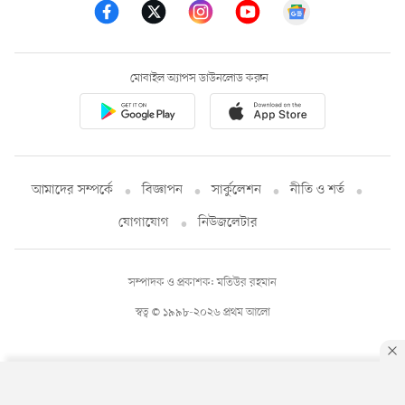
মোবাইল অ্যাপস ডাউনলোড করুন
আমাদের সম্পর্কে
বিজ্ঞাপন
সার্কুলেশন
নীতি ও শর্ত
যোগাযোগ
নিউজলেটার
সম্পাদক ও প্রকাশক: মতিউর রহমান
স্বত্ব © ১৯৯৮-২০২৬ প্রথম আলো