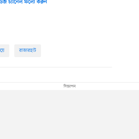
উজ চ্যানেল ফলো করুন
য়ে
রাজারহাট