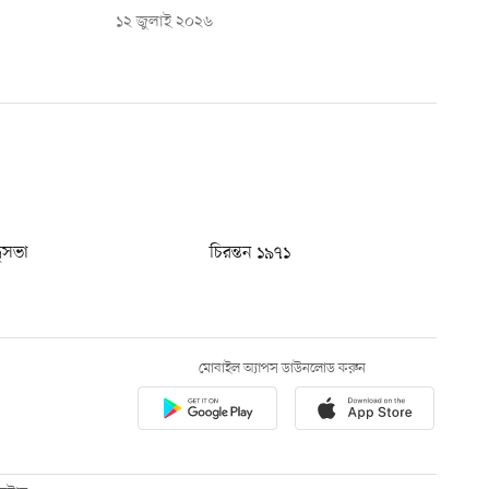
১২ জুলাই ২০২৬
ধুসভা
চিরন্তন ১৯৭১
মোবাইল অ্যাপস ডাউনলোড করুন