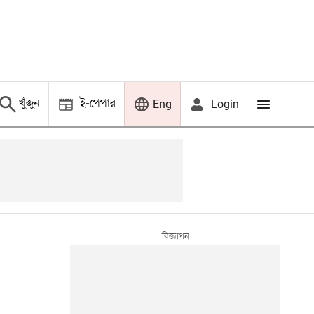
খুঁজুন
ই-পেপার
Login
Eng