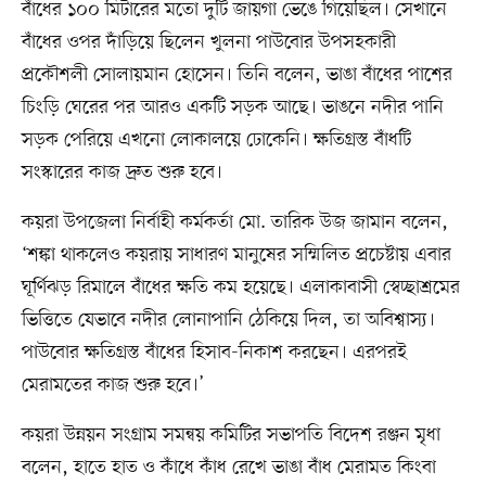
বাঁধের ১০০ মিটারের মতো দুটি জায়গা ভেঙে গিয়েছিল। সেখানে
বাঁধের ওপর দাঁড়িয়ে ছিলেন খুলনা পাউবোর উপসহকারী
প্রকৌশলী সোলায়মান হোসেন। তিনি বলেন, ভাঙা বাঁধের পাশের
চিংড়ি ঘেরের পর আরও একটি সড়ক আছে। ভাঙনে নদীর পানি
সড়ক পেরিয়ে এখনো লোকালয়ে ঢোকেনি। ক্ষতিগ্রস্ত বাঁধটি
সংস্কারের কাজ দ্রুত শুরু হবে।
কয়রা উপজেলা নির্বাহী কর্মকর্তা মো. তারিক উজ জামান বলেন,
‘শঙ্কা থাকলেও কয়রায় সাধারণ মানুষের সম্মিলিত প্রচেষ্টায় এবার
ঘূর্ণিঝড় রিমালে বাঁধের ক্ষতি কম হয়েছে। এলাকাবাসী স্বেচ্ছাশ্রমের
ভিত্তিতে যেভাবে নদীর লোনাপানি ঠেকিয়ে দিল, তা অবিশ্বাস্য।
পাউবোর ক্ষতিগ্রস্ত বাঁধের হিসাব-নিকাশ করছেন। এরপরই
মেরামতের কাজ শুরু হবে।’
কয়রা উন্নয়ন সংগ্রাম সমন্বয় কমিটির সভাপতি বিদেশ রঞ্জন মৃধা
বলেন, হাতে হাত ও কাঁধে কাঁধ রেখে ভাঙা বাঁধ মেরামত কিংবা