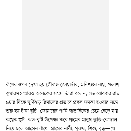
বাঁধের ওপর দেখা হয় গৌরাঙ্গ জোয়ার্দার, মনিশঙ্কর রায়, পলাশ
কুমারসহ আরও অনেকের সঙ্গে। তাঁরা বলেন, গত রোববার রাত
৯টার দিকে ঘূর্ণিঝড় রিমালের প্রভাবে প্রবল দমকা হওয়ার সঙ্গে
শুরু হয় টানা বৃষ্টি। জোয়ারের পানি স্বাভাবিকের চেয়ে বেড়ে যায়
কয়েক ফুট। ঝড়-বৃষ্টি উপেক্ষা করে গ্রামের মানুষ ঝুড়ি-কোদাল
নিয়ে চলে আসেন বাঁধে। গ্রামের নারী, পুরুষ, শিশু, বৃদ্ধ—যে