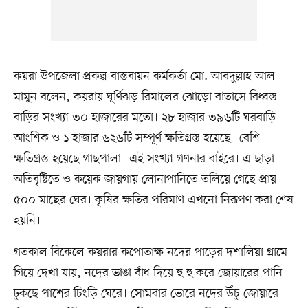
কয়রা উপজেলা প্রকল্প বাস্তবায়ন কর্মকর্তা মো. আবদুল্লাহ আল
মামুন বলেন, কয়রায় ঘূর্ণিঝড় রিমালের ঝোড়ো বাতাসে বিধ্বস্ত
বাড়ির সংখ্যা ৩০ হাজারের মতো। ২৮ হাজার ৩৯৬টি ঘরবাড়ি
আংশিক ও ১ হাজার ৬২৬টি সম্পূর্ণ ক্ষতিগ্রস্ত হয়েছে। বেশি
ক্ষতিগ্রস্ত হয়েছে গাছপালা। এই সংখ্যা গণনার বাইরে। এ ছাড়া
অতিবৃষ্টিতে ও কয়েক জায়গায় লোনাপানিতে তলিয়ে গেছে প্রায়
৫০০ মাছের ঘের। কৃষির ক্ষতির পরিমাণ এখনো নিরূপণ করা শেষ
হয়নি।
গতকাল বিকেলে কয়রার কপোতাক্ষ নদের পাড়ের দশালিয়া গ্রামে
গিয়ে দেখা যায়, নদের ভাঙা বাঁধ দিয়ে হু হু করে জোয়ারের পানি
ঢুকছে পাশের চিংড়ি ঘেরে। সোমবার ভোরে নদের উঁচু জোয়ারে