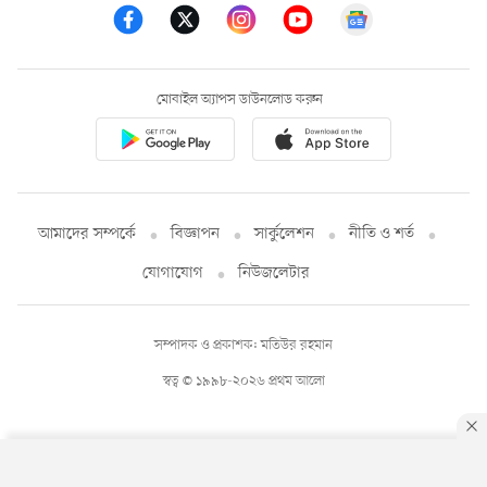
মোবাইল অ্যাপস ডাউনলোড করুন
আমাদের সম্পর্কে
বিজ্ঞাপন
সার্কুলেশন
নীতি ও শর্ত
যোগাযোগ
নিউজলেটার
সম্পাদক ও প্রকাশক: মতিউর রহমান
স্বত্ব © ১৯৯৮-২০২৬ প্রথম আলো