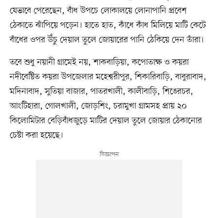
যেভাবে পেরেছেন, বাঁধ উপচে লোকালয়ে লোনাপানি প্রবেশ
ঠেকাতে ঝাঁপিয়ে পড়েন। হাতে হাত, কাঁধে কাঁধ মিলিয়ে মাটি কেটে
বাঁধের ওপর উঁচু দেয়াল তুলে জোয়ারের পানি ঠেকিয়ে দেন তাঁরা।
তবে শুধু নয়ানী গ্রামেই নয়, শাকবাড়িয়া, কপোতাক্ষ ও কয়রা
নদীবেষ্টিত কয়রা উপজেলার মহেশ্বরীপুর, শিকারিবাড়ি, বাবুরাবাদ,
মদিনাবাদ, সুতিয়া বাজার, পাতরখালী, কালীবাড়ি, শিঙেরচর,
আংটিহারা, গোলখালী, জোড়শিং, চরামুখা গ্রামসহ প্রায় ২০
কিলোমিটার বেড়িবাঁধজুড়ে মাটির দেয়াল তুলে জোয়ার ঠেকানোর
চেষ্টা করা হয়েছে।