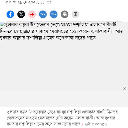
প্রকাশ: ২৯ মে ২০২৪, ১১: ৩৬
খুলনার কয়রা উপজেলার ভেঙে যাওয়া দশালিয়া এলাকার বাঁধটি দিনভর
স্বেচ্ছাশ্রমের মাধ্যমে মেরামতের চেষ্টা করেন এলাকাবাসী। আজ বুধবার
কয়রার দশালিয়া গ্রামের কপোতাক্ষ নদের পাড়ে
ছবি: প্রথম আলো