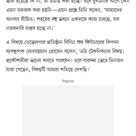
ভাঙা হয়েছে কি না, তা যাচাই করা হচ্ছে। তবে দুর্ঘটনার আগে কেন
এমন তদারক করা হয়নি—এমন প্রশ্নে তিনি বলেন, ‘আমাদের
জনবল সীমিত। শহরের বহু ভবনে একসঙ্গে কাজ চলছে, সব
নজরদারি সম্ভব হচ্ছে না।’
এ বিষয়ে ডেভেলপার প্রতিষ্ঠান বিল্ডিং ফর ফিউচারের বিপণন
ব্যবস্থাপক সোলায়মান হোসেন বলেন, ‘এটা টেকনিক্যাল বিষয়।
প্রকৌশলীরা ভালো বলতে পারবেন। তবে বারান্দা ভেঙে তিনজন
মারা গেছেন, বিষয়টি আমরা খতিয়ে দেখছি।’