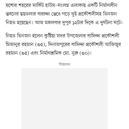
যশোর শহরের সার্কিট হাউস–সংলগ্ন এলাকায় একটি নির্মাণাধীন
ভবনের ছয়তলার বারান্দা ভেঙে পড়ে দুই প্রকৌশলীসহ তিনজন
নিহত হয়েছেন। আজ মঙ্গলবার দুপুর ১২টার দিকে এ দুর্ঘটনা ঘটে।
নিহত তিনজন হলেন কুষ্টিয়া সদর উপজেলার বাসিন্দা প্রকৌশলী
মিজানুর রহমান (৩৫), দিনাজপুরের বাসিন্দা প্রকৌশলী আজিজুর
রহমান (৩৫) এবং নির্মাণশ্রমিক মো. নুরু (৩০)।