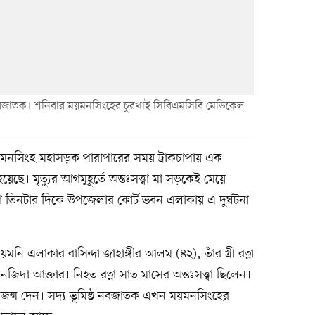
েওয়া নবজাতক। শনিবার ময়মনসিংহের চুরখাই সিবিএমসিবি মেডিকেল
য়মনসিংহ মহাসড়ক পারাপারের সময় ট্রাকচাপায় এক
ে। মৃত্যুর আগমুহূর্তে অন্তঃসত্ত্বা মা সড়কেই মেয়ে
তিনটার দিকে উপজেলার কোর্ট ভবন এলাকায় এ দুর্ঘটনা
নি এলাকার বাসিন্দা জাহাঙ্গীর আলম (৪২), তাঁর স্ত্রী রত্না
িদা আক্তার। নিহত রত্না সাত মাসের অন্তঃসত্ত্বা ছিলেন।
ের জন্ম দেন। সদ্য ভূমিষ্ঠ নবজাতক এখন ময়মনসিংহের