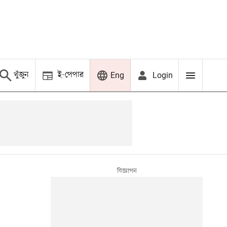
খুঁজুন
ই-পেপার
Login
Eng