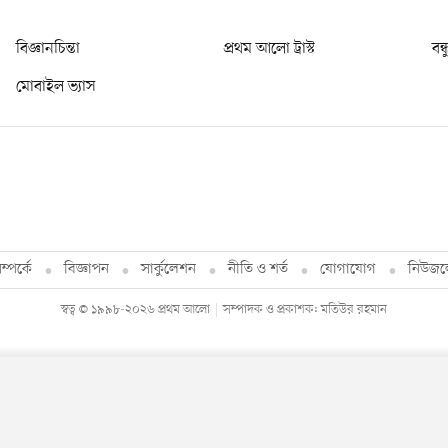
বিজ্ঞানচিন্তা
প্রথম আলো ট্রাস্ট
বন্
মোবাইল ভ্যাস
্পর্কে
বিজ্ঞাপন
সার্কুলেশন
নীতি ও শর্ত
যোগাযোগ
নিউজল
স্বত্ব © ১৯৯৮-২০২৬ প্রথম আলো
সম্পাদক ও প্রকাশক: মতিউর রহমান
By using this site, you agree to our
Privacy Policy
.
OK