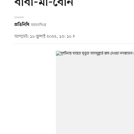
বাবা-মা-বোন
প্রতিনিধি
ময়মনসিংহ
আপডেট: ১৬ জুলাই ২০২২, ১৩: ১০