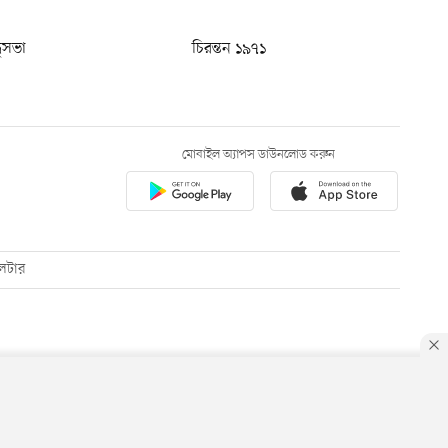
ধুসভা
চিরন্তন ১৯৭১
মোবাইল অ্যাপস ডাউনলোড করুন
েটার