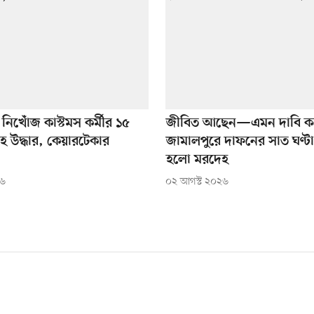
 নিখোঁজ কাস্টমস কর্মীর ১৫
জীবিত আছেন—এমন দাবি ক
হ উদ্ধার, কেয়ারটেকার
জামালপুরে দাফনের সাত ঘণ্ট
হলো মরদেহ
২৬
০২ আগস্ট ২০২৬