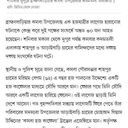
শনিবার দুপুরে ব্রাহ্মণবাড়িয়ার কসবা উপজেলার কদমতলী এলাকায়
ছবি: ভিডিও থেকে নেওয়া
ব্রাহ্মণবাড়িয়ার কসবা উপজেলায় এক হজযাত্রীর লাগেজ হারানোর
ঘটনাকে কেন্দ্র করে দুই পক্ষের সংঘর্ষে অন্তত ৩০ জন আহত
হয়েছেন। শনিবার সকাল থেকে দুপুর পর্যন্ত কসবার কদমতলী
এলাকায় শাহপুর ও আড়াইবাড়ি গ্রামের বাসিন্দাদের মধ্যে দফায়
দফায় সংঘর্ষের ঘটনা ঘটে।
স্থানীয় ও পুলিশ সূত্রে জানা গেছে, কসবা পৌরসভার শাহপুর
গ্রামের মরিয়ম বেগম (৬২) এ বছর হজ পালনের উদ্দেশ্যে একটি
হজ কাফেলার মাধ্যমে সৌদি আরবে যান। ফেরার পথে তিনি সৌদি
আরবে একটি লাগেজ হারিয়ে ফেলেন। ওই লাগেজ ছাড়াই তিনি
দেশে আসেন। গত বৃহস্পতিবার সন্ধ্যায় লাগেজটি ফিরে পেতে তাঁর
পরিবারের সদস্যরা উপজেলার আড়াইবাড়ি গ্রামের মোহাম্মদ গিয়াস
উদ্দিনের ‘কসবা হজ কাফেলা’ ট্রাভেল এজেন্সিতে যান। কর্তৃপক্ষ