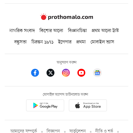
নাগরিক সংবাদ
কিশোর আলো
বিজ্ঞানচিন্তা
প্রথম আলো ট্রাস্ট
বন্ধুসভা
চিরন্তন ১৯৭১
ইপেপার
প্রথমা
মোবাইল ভ্যাস
অনুসরণ করুন
মোবাইল অ্যাপস ডাউনলোড করুন
আমাদের সম্পর্কে
বিজ্ঞাপন
সার্কুলেশন
নীতি ও শর্ত