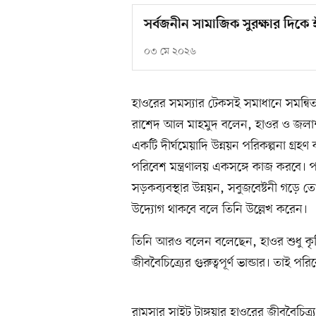
সর্বজনীন সামাজিক সুরক্ষার দিকে 
০৩ মে ২০২৬
হাওরের সমস্যার টেকসই সমাধানে সমন্বিত উ
রাশেদ আল মাহমুদ বলেন, হাওর ও জলাশয় উন
একটি দীর্ঘমেয়াদি উন্নয়ন পরিকল্পনা গ্রহ
পরিবেশ মন্ত্রণালয় একসঙ্গে কাজ করবে। প
সড়কব্যবস্থার উন্নয়ন, সবুজবেষ্টনী গড়ে ত
উদ্যোগ থাকবে বলে তিনি উল্লেখ করেন।
তিনি আরও বলেন বলেছেন, হাওর শুধু কৃ
জীববৈচিত্র্যের গুরুত্বপূর্ণ ভান্ডার। তা
রামসার সাইট টাঙ্গুয়ার হাওরের জীববৈচিত্র