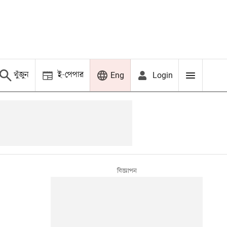
খুঁজুন
ই-পেপার
Login
Eng