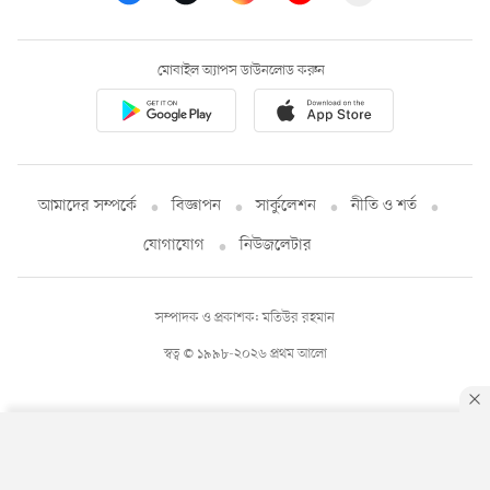
মোবাইল অ্যাপস ডাউনলোড করুন
আমাদের সম্পর্কে
বিজ্ঞাপন
সার্কুলেশন
নীতি ও শর্ত
যোগাযোগ
নিউজলেটার
সম্পাদক ও প্রকাশক: মতিউর রহমান
স্বত্ব © ১৯৯৮-২০২৬ প্রথম আলো
By using this site, you agree to our
Privacy Policy
.
OK