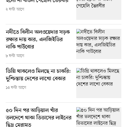
হলো না বাউল পেহেলি ভৈরবীর
২ ঘণ্টা আগে
নদীতে বিলীন অলওয়েদার সড়ক
রক্ষার দায় কার, এলজিইডির
নাকি পাউবোর
৮ ঘণ্টা আগে
ডিগ্রি থাকলেও মিলছে না চাকরি:
দুশ্চিন্তায় দেশের লাখো বেকার
১৫ ঘণ্টা আগে
৫০ দিন পর আড়িয়াল খাঁর
তলদেশে থাকা তিতাসের লাইনের
ছিদ্র মেরামত