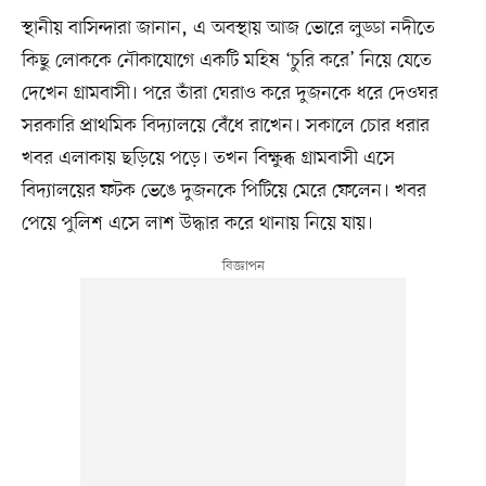
স্থানীয় বাসিন্দারা জানান, এ অবস্থায় আজ ভোরে লুড্ডা নদীতে
কিছু লোককে নৌকাযোগে একটি মহিষ ‘চুরি করে’ নিয়ে যেতে
দেখেন গ্রামবাসী। পরে তাঁরা ঘেরাও করে দুজনকে ধরে দেওঘর
সরকারি প্রাথমিক বিদ্যালয়ে বেঁধে রাখেন। সকালে চোর ধরার
খবর এলাকায় ছড়িয়ে পড়ে। তখন বিক্ষুব্ধ গ্রামবাসী এসে
বিদ্যালয়ের ফটক ভেঙে দুজনকে পিটিয়ে মেরে ফেলেন। খবর
পেয়ে পুলিশ এসে লাশ উদ্ধার করে থানায় নিয়ে যায়।