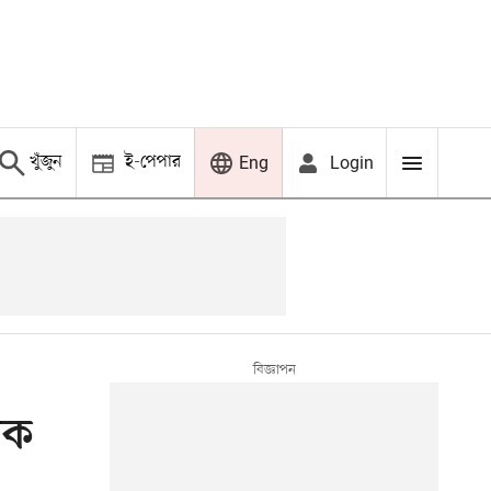
খুঁজুন
ই-পেপার
Login
Eng
িক