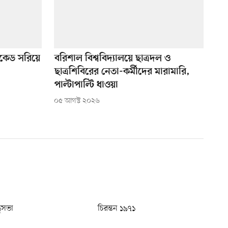
িকেড সরিয়ে
বরিশাল বিশ্ববিদ্যালয়ে ছাত্রদল ও
ছাত্রশিবিরের নেতা-কর্মীদের মারামারি,
পাল্টাপাল্টি ধাওয়া
০৫ আগস্ট ২০২৬
ধুসভা
চিরন্তন ১৯৭১