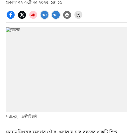
প্রকাশ: ২২ অক্টোবর ২০২৫, ১৪: ১৫
মরদেহ
প্রতীকী ছবি
ময়মনসিংহের ফুলপুর পৌর এলাকায় চার বছরের একটি শিশু