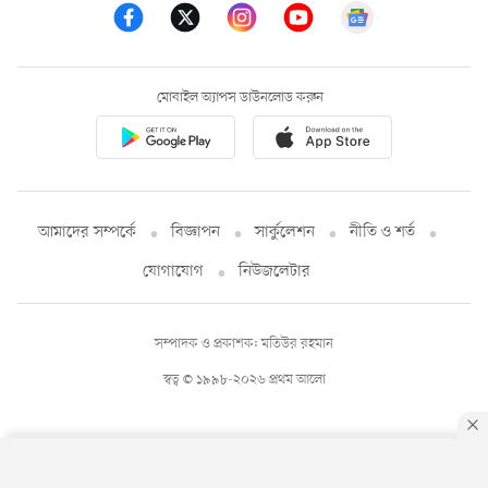
মোবাইল অ্যাপস ডাউনলোড করুন
আমাদের সম্পর্কে
বিজ্ঞাপন
সার্কুলেশন
নীতি ও শর্ত
যোগাযোগ
নিউজলেটার
সম্পাদক ও প্রকাশক: মতিউর রহমান
স্বত্ব © ১৯৯৮-২০২৬ প্রথম আলো