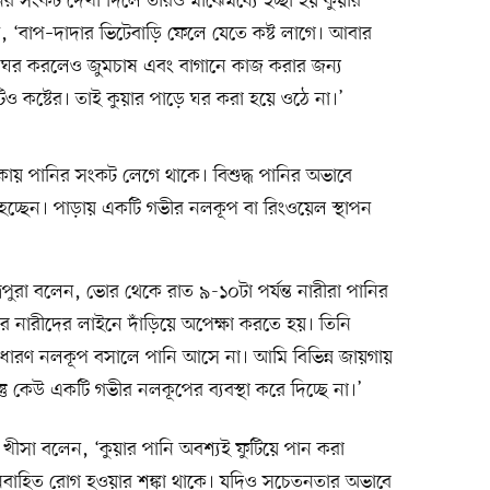
সংকট দেখা দিলে তাঁরও মাঝেমধ্যে ইচ্ছা হয় কুয়ার
, ‘বাপ–দাদার ভিটেবাড়ি ফেলে যেতে কষ্ট লাগে। আবার
 ঘর করলেও জুমচাষ এবং বাগানে কাজ করার জন্য
ও কষ্টের। তাই কুয়ার পাড়ে ঘর করা হয়ে ওঠে না।’
াকায় পানির সংকট লেগে থাকে। বিশুদ্ধ পানির অভাবে
 হচ্ছেন। পাড়ায় একটি গভীর নলকূপ বা রিংওয়েল স্থাপন
িপুরা বলেন, ভোর থেকে রাত ৯-১০টা পর্যন্ত নারীরা পানির
 নারীদের লাইনে দাঁড়িয়ে অপেক্ষা করতে হয়। তিনি
ধারণ নলকূপ বসালে পানি আসে না। আমি বিভিন্ন জায়গায়
্তু কেউ একটি গভীর নলকূপের ব্যবস্থা করে দিচ্ছে না।’
তন খীসা বলেন, ‘কুয়ার পানি অবশ্যই ফুটিয়ে পান করা
নিবাহিত রোগ হওয়ার শঙ্কা থাকে। যদিও সচেতনতার অভাবে