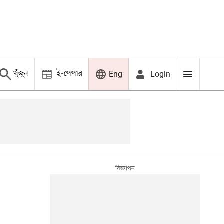
খুঁজুন
ই-পেপার
Login
Eng