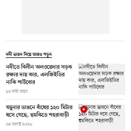
নদী ভাঙন নিয়ে আরও পড়ুন
নদীতে বিলীন অলওয়েদার সড়ক
রক্ষার দায় কার, এলজিইডির
নাকি পাউবোর
১৩ ঘণ্টা আগে
যমুনার ভাঙনে বাঁধের ১২০ মিটার
ধসে গেছে, হুমকিতে শহরাবাড়ী
০৪ আগস্ট ২০২৬