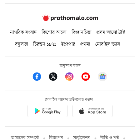
নাগরিক সংবাদ
কিশোর আলো
বিজ্ঞানচিন্তা
প্রথম আলো ট্রাস্ট
বন্ধুসভা
চিরন্তন ১৯৭১
ইপেপার
প্রথমা
মোবাইল ভ্যাস
অনুসরণ করুন
মোবাইল অ্যাপস ডাউনলোড করুন
আমাদের সম্পর্কে
বিজ্ঞাপন
সার্কুলেশন
নীতি ও শর্ত