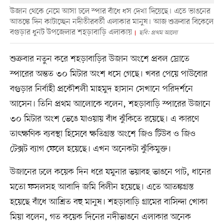
উজান থেকে নেমে আসা ঢলে স্পার বাঁধে ধস দেখা দিয়েছে। এতে ভাঙনের
আতঙ্কে দিন কাটাচ্ছেন নদীতীরবর্তী এলাকার মানুষ। আজ শুক্রবার বিকেলে
বগুড়ার ধুনট উপজেলার শহড়াবাড়ি এলাকায়
ছবি: প্রথম আলো
শুক্রবার নতুন করে শহড়াবাড়ির উজান অংশে প্রবল স্রোতে
স্পারের অন্তত ৩০ মিটার অংশ ধসে গেছে। খবর পেয়ে পাউবোর
বগুড়ার নির্বাহী প্রকৌশলী মাহমুদ হাসান সেখানে পরিদর্শনে
আসেন। তিনি প্রথম আলোকে বলেন, শহড়াবাড়ি স্পারের উজানে
৩০ মিটার অংশ ভেঙে যাওয়ায় বাঁধ ঝুঁকিতে রয়েছে। এ কারণে
তাৎক্ষণিক ব্যবস্থা হিসেবে ক্ষতিগ্রস্ত অংশে জিও টিউব ও জিও
টেক্সট ব্যাগ ফেলে হয়েছে। এখন অনেকটা ঝুঁকিমুক্ত।
উজানের ঢলে কয়েক দিন ধরে যমুনার ভয়াবহ ভাঙনে পাট, ধানের
মতো ফসলসহ আবাদি জমি বিলীন হয়েছে। এতে আতঙ্কগ্রস্ত
হয়েছে বাঁধে আশ্রিত বহু মানুষ। শহড়াবাড়ি গ্রামের বাসিন্দা খোকা
মিয়া বলেন, গত কয়েক দিনের নদীভাঙনে এলাকার অনেক