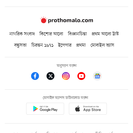
নাগরিক সংবাদ
কিশোর আলো
বিজ্ঞানচিন্তা
প্রথম আলো ট্রাস্ট
বন্ধুসভা
চিরন্তন ১৯৭১
ইপেপার
প্রথমা
মোবাইল ভ্যাস
অনুসরণ করুন
মোবাইল অ্যাপস ডাউনলোড করুন