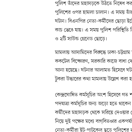
পুলিশ তাঁদের মহাসড়কে উঠতে নিষেধ করল
পুলিশের ওপর হামলা চালান। এ সময় তাঁ
ঘটান। বিএনপির নেতা–কর্মীদের ছোড়া ই
কাচ ভেঙে যায়। এ সময় পুলিশ পরিস্থিতি নি
ও ২টি সাউন্ড গ্রেনেড ছোড়ে।
মামলায় আসামিদের বিরুদ্ধে ঢাকা-চট্টগ্রা
ককটেল বিস্ফোরণ, সরকারি কাজে বাধা দে
আনা হয়েছে। ঘটনার আলামত হিসেবে ঘটনা
টুকরা উদ্ধারের কথা মামলায় উল্লেখ করা 
কেন্দ্রঘোষিত কর্মসূচির অংশ হিসেবে গত 
পদযাত্রা কর্মসূচির জন্য জড়ো হতে থাকে
কর্মীদের মহাসড়ক থেকে সরিয়ে দেওয়ার চ
নিয়ে দুই পক্ষের মধ্যে বাগ্‌বিতণ্ডার একপ
নেতা–কর্মীরা ইট-পাটকেল ছুড়ে পুলিশের 