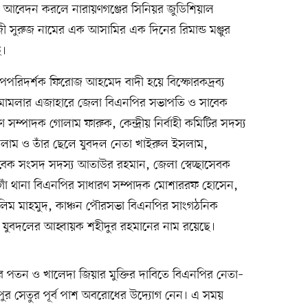
ড আবেদন করলে নারায়ণগঞ্জের সিনিয়র জুডিশিয়াল
ী সুরুজ নামের এক আসামির এক দিনের রিমান্ড মঞ্জুর
ে।
পরিদর্শক ফিরোজ আহমেদ বাদী হয়ে বিস্ফোরকদ্রব্য
 মামলার এজাহারে জেলা বিএনপির সভাপতি ও সাবেক
ণ সম্পাদক গোলাম ফারুক, কেন্দ্রীয় নির্বাহী কমিটির সদস্য
সলাম ও তাঁর ছেলে যুবদল নেতা খাইরুল ইসলাম,
েক সংসদ সদস্য আতাউর রহমান, জেলা স্বেচ্ছাসেবক
ঁ থানা বিএনপির সাধারণ সম্পাদক মোশাররফ হোসেন,
েলিম মাহমুদ, কাঞ্চন পৌরসভা বিএনপির সাংগঠনিক
 যুবদলের আহ্বায়ক শহীদুর রহমানের নাম রয়েছে।
 পতন ও খালেদা জিয়ার মুক্তির দাবিতে বিএনপির নেতা–
চপুর সেতুর পূর্ব পাশ অবরোধের উদ্যোগ নেন। এ সময়