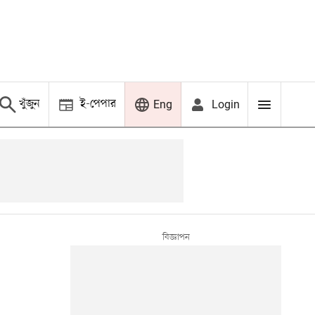
খুঁজুন
ই-পেপার
Login
Eng