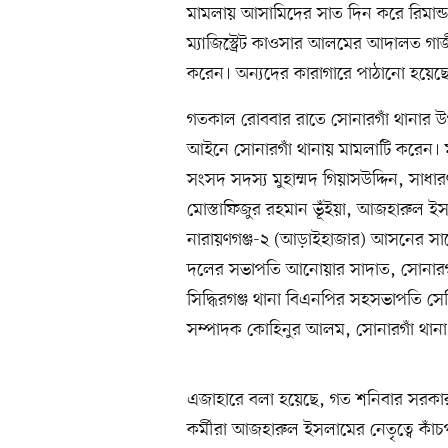
মামলায় আসামিদের সাত দিন করে রিমান্
ম্যাজিস্ট্রেট কাওসার আলমের আদালত গাজ
করেন। অন্যদের কারাগারে পাঠানো হয়েছ
গতকাল রোববার রাতে সোনারগাঁ থানার উপ
আইনে সোনারগাঁ থানায় মামলাটি করেন।
সংসদ সদস্য মুহাম্মদ গিয়াসউদ্দিন, সাধার
মোস্তাফিজুর রহমান ভূঁইয়া, আজহারুল ই
নারায়ণগঞ্জ-২ (আড়াইহাজার) আসনের সাব
দলের সভাপতি আনোয়ার সাদাত, সোনারগা
সিদ্ধিরগঞ্জ থানা বিএনপির সহসভাপতি স
সম্পাদক কোহিনুর আলম, সোনারগাঁ থানা
এজাহারে বলা হয়েছে, গত শনিবার সরকার
কর্মীরা আজহারুল ইসলামের নেতৃত্বে কাঁ