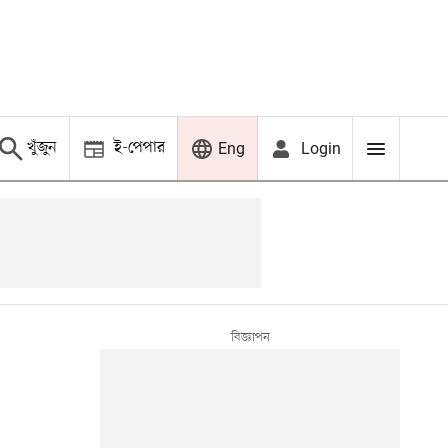
খুঁজুন
ই-পেপার
Login
Eng