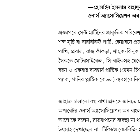
—হোসাইন ইসলাম বাহাদুর,
ওনার্স অ্যাসোসিয়েশন অব
প্রজ্ঞাপনে সেন্ট মার্টিনের প্রাকৃতিক পর
শব্দ সৃষ্টি বা বারবিকিউ পার্টি, কেয়াবনে প
পাখি, প্রবাল, রাজ কাঁকড়া, শামুক-ঝিনুক ও
সৈকতে মোটরসাইকেল, সি-বাইকসহ যেকোন
বহন ও একবার ব্যবহার্য প্লাস্টিক (যেমন চিপস
প্যাক, পানির প্লাস্টিক বোতল) ব্যবহারে 
জাহাজ চালানো বন্ধ রাখা প্রসঙ্গে জানতে
অপারেটর ওনার্স অ্যাসোসিয়েশন অব বাংল
আলোকে বলেন, রাতযাপনের ব্যবস্থা না থাকা
উৎসাহ দেখাচ্ছেন না। টিকিটও বেচাবিক্রি