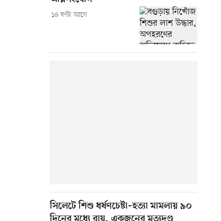
১৪ ঘণ্টা আগে
সিলেটে শিশু ধর্ষণচেষ্টা–হত্যা মামলায় ৯০
দিনের মধ্যে রায়, একজনের মৃত্যুদণ্ড