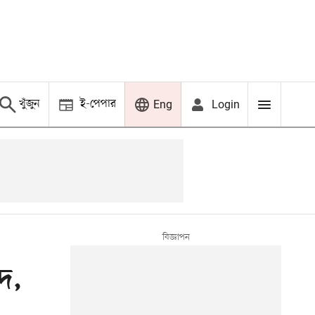
খুঁজুন
ই-পেপার
Login
Eng
িদ,