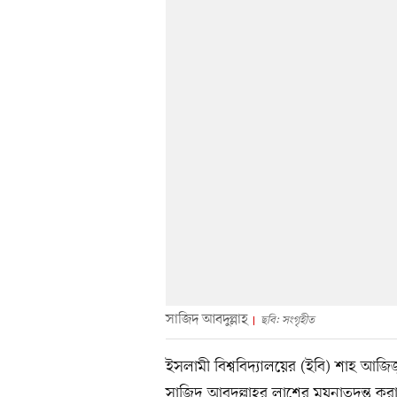
সাজিদ আবদুল্লাহ
ছবি: সংগৃহীত
ইসলামী বিশ্ববিদ্যালয়ের (ইবি) শাহ আজিজু
সাজিদ আবদুল্লাহর লাশের ময়নাতদন্ত করা