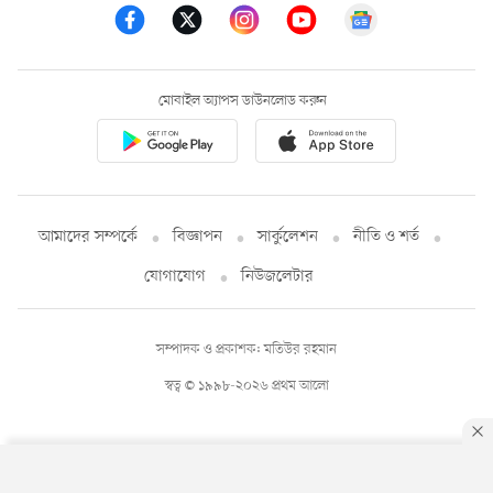
মোবাইল অ্যাপস ডাউনলোড করুন
আমাদের সম্পর্কে
বিজ্ঞাপন
সার্কুলেশন
নীতি ও শর্ত
যোগাযোগ
নিউজলেটার
সম্পাদক ও প্রকাশক: মতিউর রহমান
স্বত্ব © ১৯৯৮-২০২৬ প্রথম আলো