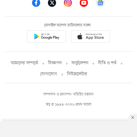
মোবাইল অ্যাপস ডাউনলোড করুন
আমাদের সম্পর্কে
বিজ্ঞাপন
সার্কুলেশন
নীতি ও শর্ত
যোগাযোগ
নিউজলেটার
সম্পাদক ও প্রকাশক: মতিউর রহমান
স্বত্ব © ১৯৯৮-২০২৬ প্রথম আলো