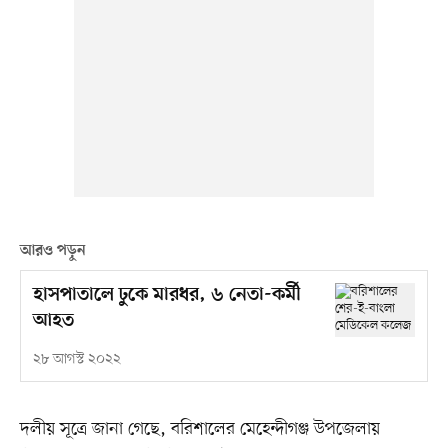
আরও পড়ুন
হাসপাতালে ঢুকে মারধর, ৬ নেতা-কর্মী
আহত
২৮ আগস্ট ২০২২
দলীয় সূত্রে জানা গেছে, বরিশালের মেহেন্দীগঞ্জ উপজেলায়