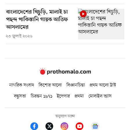
বাংলাদেশের খিচুড়ি, মালাই চা
পছন্দ পাকিস্তানি গায়ক আতিফ
আসলামের
২৩ জুলাই ২০২৬
নাগরিক সংবাদ
কিশোর আলো
বিজ্ঞানচিন্তা
প্রথম আলো ট্রাস্ট
বন্ধুসভা
চিরন্তন ১৯৭১
ইপেপার
প্রথমা
মোবাইল ভ্যাস
অনুসরণ করুন