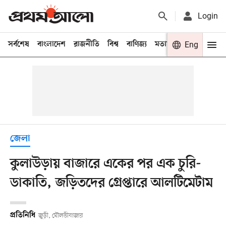
Login
সর্বশেষ
বাংলাদেশ
রাজনীতি
বিশ্ব
বাণিজ্য
মতামত
খেলা
Eng
বিনো
জেলা
কুলাউড়ায় বাজারে একের পর এক চুরি-
ডাকাতি, জড়িতদের গ্রেপ্তারে আলটিমেটাম
প্রতিনিধি
জুড়ী, মৌলভীবাজার