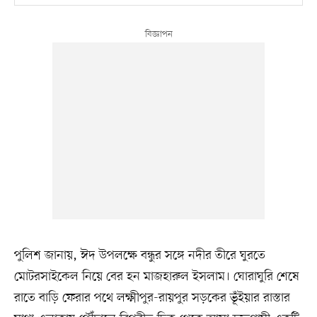
পুলিশ জানায়, ঈদ উপলক্ষে বন্ধুর সঙ্গে নদীর তীরে ঘুরতে
মোটরসাইকেল নিয়ে বের হন মাজহারুল ইসলাম। ঘোরাঘুরি শেষে
রাতে বাড়ি ফেরার পথে লক্ষ্মীপুর-রায়পুর সড়কের ভূঁইয়ার রাস্তার