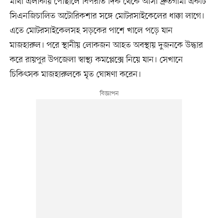
মাথা এলাকায় পৌঁছালে বিপরীত দিক থেকে আসা দ্রুতগামী একটি
সিএনজিচালিত অটোরিকশার সঙ্গে মোটরসাইকেলের ধাক্কা লাগে।
এতে মোটরসাইকেলসহ সড়কের পাশে খালে পড়ে যান
মাজহারুল। পরে স্থানীয় লোকজন আহত অবস্থায় দুজনকে উদ্ধার
করে রায়পুর উপজেলা স্বাস্থ্য কমপ্লেক্সে নিয়ে যান। সেখানে
চিকিৎসক মাজহারুলকে মৃত ঘোষণা করেন।