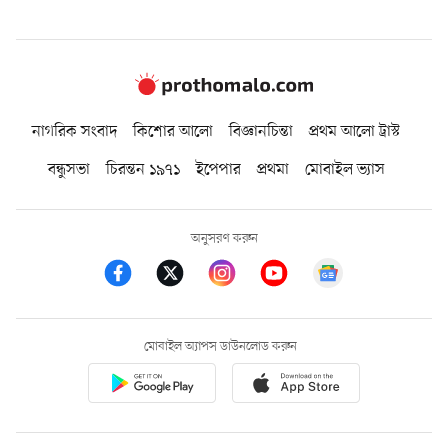
নাগরিক সংবাদ
কিশোর আলো
বিজ্ঞানচিন্তা
প্রথম আলো ট্রাস্ট
বন্ধুসভা
চিরন্তন ১৯৭১
ইপেপার
প্রথমা
মোবাইল ভ্যাস
অনুসরণ করুন
মোবাইল অ্যাপস ডাউনলোড করুন