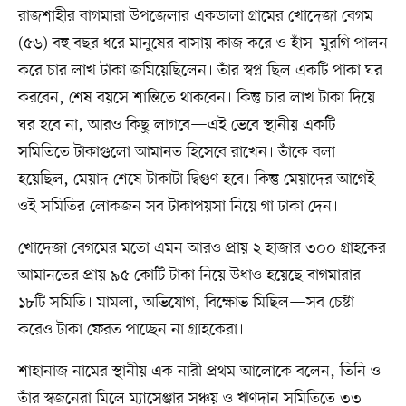
রাজশাহীর বাগমারা উপজেলার একডালা গ্রামের খোদেজা বেগম
(৫৬) বহু বছর ধরে মানুষের বাসায় কাজ করে ও হাঁস–মুরগি পালন
করে চার লাখ টাকা জমিয়েছিলেন। তাঁর স্বপ্ন ছিল একটি পাকা ঘর
করবেন, শেষ বয়সে শান্তিতে থাকবেন। কিন্তু চার লাখ টাকা দিয়ে
ঘর হবে না, আরও কিছু লাগবে—এই ভেবে স্থানীয় একটি
সমিতিতে টাকাগুলো আমানত হিসেবে রাখেন। তাঁকে বলা
হয়েছিল, মেয়াদ শেষে টাকাটা দ্বিগুণ হবে। কিন্তু মেয়াদের আগেই
ওই সমিতির লোকজন সব টাকাপয়সা নিয়ে গা ঢাকা দেন।
খোদেজা বেগমের মতো এমন আরও প্রায় ২ হাজার ৩০০ গ্রাহকের
আমানতের প্রায় ৯৫ কোটি টাকা নিয়ে উধাও হয়েছে বাগমারার
১৮টি সমিতি। মামলা, অভিযোগ, বিক্ষোভ মিছিল—সব চেষ্টা
করেও টাকা ফেরত পাচ্ছেন না গ্রাহকেরা।
শাহানাজ নামের স্থানীয় এক নারী প্রথম আলোকে বলেন, তিনি ও
তাঁর স্বজনেরা মিলে ম্যাসেঞ্জার সঞ্চয় ও ঋণদান সমিতিতে ৩৩