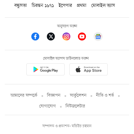
বন্ধুসভা
চিরন্তন ১৯৭১
ইপেপার
প্রথমা
মোবাইল ভ্যাস
অনুসরণ করুন
মোবাইল অ্যাপস ডাউনলোড করুন
আমাদের সম্পর্কে
বিজ্ঞাপন
সার্কুলেশন
নীতি ও শর্ত
যোগাযোগ
নিউজলেটার
সম্পাদক ও প্রকাশক: মতিউর রহমান