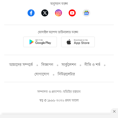
অনুসরণ করুন
মোবাইল অ্যাপস ডাউনলোড করুন
আমাদের সম্পর্কে
বিজ্ঞাপন
সার্কুলেশন
নীতি ও শর্ত
যোগাযোগ
নিউজলেটার
সম্পাদক ও প্রকাশক: মতিউর রহমান
স্বত্ব © ১৯৯৮-২০২৬ প্রথম আলো