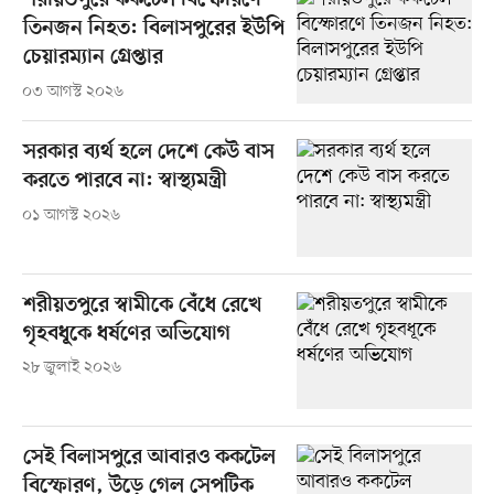
শরীয়তপুরে ককটেল বিস্ফোরণে
তিনজন নিহত: বিলাসপুরের ইউপি
চেয়ারম্যান গ্রেপ্তার
০৩ আগস্ট ২০২৬
সরকার ব্যর্থ হলে দেশে কেউ বাস
করতে পারবে না: স্বাস্থ্যমন্ত্রী
০১ আগস্ট ২০২৬
শরীয়তপুরে স্বামীকে বেঁধে রেখে
গৃহবধূকে ধর্ষণের অভিযোগ
২৮ জুলাই ২০২৬
সেই বিলাসপুরে আবারও ককটেল
বিস্ফোরণ, উড়ে গেল সেপটিক