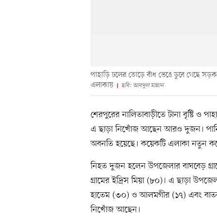
পাহাড়ি ঢ‌লের তো‌ড়ে বাঁধ ভেঙে ডুবে গেছে 
এলাকায়
ছ‌বি: আবদুল মান্নান
শেরপুরের নালিতাবাড়ীতে টানা বৃষ্টি ও পাহ
এ ছাড়া নিখোঁজ আছেন আরও দুজন। পানি ন
অবনতি হয়েছে। কয়েকটি এলাকা নতুন করে
নিহত দুজন হলেন উপজেলার বাঘবেড় গ্রামের
গ্রা‌মের ইদ্রিস মিয়া (৮০)। এ ছাড়া উপজে
হাতেম (৩০) ও আলমগীর (১৭) এবং বাতকু‌চি 
নিখোঁজ আছেন।