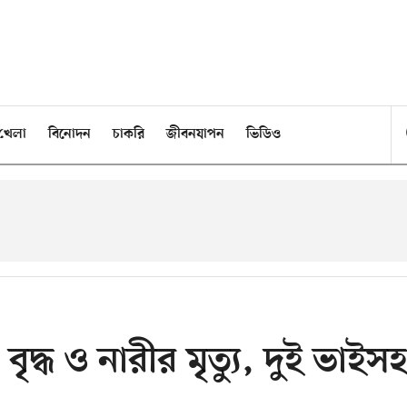
খেলা
বিনোদন
চাকরি
জীবনযাপন
ভিডিও
ৃদ্ধ ও নারীর মৃত্যু, দুই ভাইস