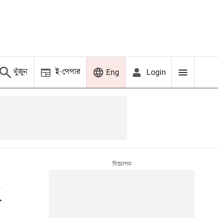
খুঁজুন
ই-পেপার
Login
Eng
হ