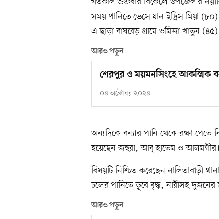
গতকাল শুক্রবার বিকেলে উপজেলার নয়াবি
সময় পানিতে ভেসে যান ইদ্রিস মিয়া (৮০)। 
এ ছাড়া বাঘবেড় গ্রামে ওমিজা খাতুন (৪৫)
আরও পড়ুন
শেরপুর ও ময়মনসিংহে আকস্মিক বন্
০৪ অক্টোবর ২০২৪
অন্যদিকে বন্যার পানি থেকে রক্ষা পেতে
হয়েছেন জহুরা, আবু হাতেম ও আলমগীর
বিষয়টি নিশ্চিত করেছেন নালিতাবাড়ী থানার
ঢলের পানিতে ডুবে বৃদ্ধ, নারীসহ দুজনে
আরও পড়ুন