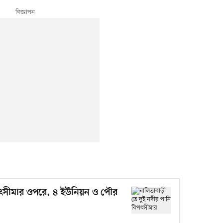
িপৎসীমার ওপরে, ৪ ইউনিয়ন ও পৌর