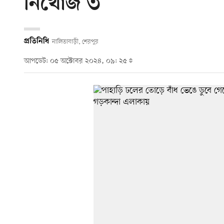
নিখোঁজ ৩
প্রতিনিধি
নালিতাবাড়ী, শেরপুর
আপডেট: ০৫ অক্টোবর ২০২৪, ০৯: ২৫