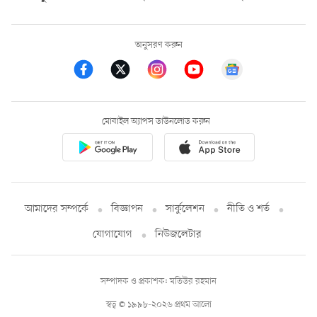
অনুসরণ করুন
মোবাইল অ্যাপস ডাউনলোড করুন
আমাদের সম্পর্কে
বিজ্ঞাপন
সার্কুলেশন
নীতি ও শর্ত
যোগাযোগ
নিউজলেটার
সম্পাদক ও প্রকাশক: মতিউর রহমান
স্বত্ব © ১৯৯৮-২০২৬ প্রথম আলো