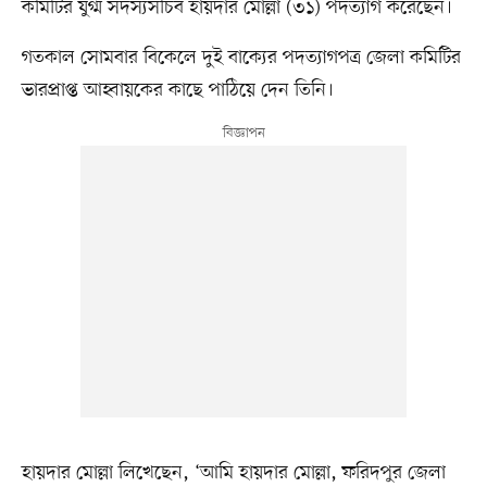
কমিটির যুগ্ম সদস্যসচিব হায়দার মোল্লা (৩১) পদত্যাগ করেছেন।
গতকাল সোমবার বিকেলে দুই বাক্যের পদত্যাগপত্র জেলা কমিটির
ভারপ্রাপ্ত আহ্বায়কের কাছে পাঠিয়ে দেন তিনি।
হায়দার মোল্লা লিখেছেন, ‘আমি হায়দার মোল্লা, ফরিদপুর জেলা