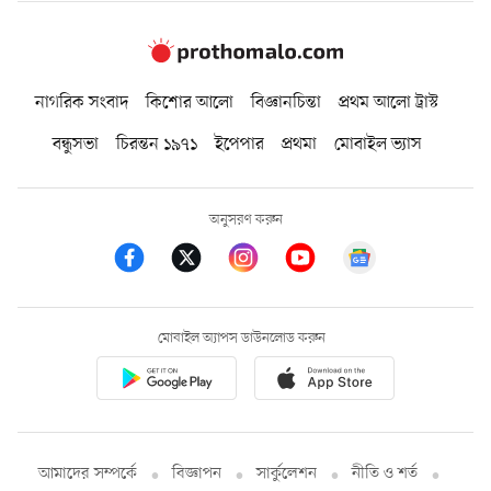
নাগরিক সংবাদ
কিশোর আলো
বিজ্ঞানচিন্তা
প্রথম আলো ট্রাস্ট
বন্ধুসভা
চিরন্তন ১৯৭১
ইপেপার
প্রথমা
মোবাইল ভ্যাস
অনুসরণ করুন
মোবাইল অ্যাপস ডাউনলোড করুন
আমাদের সম্পর্কে
বিজ্ঞাপন
সার্কুলেশন
নীতি ও শর্ত