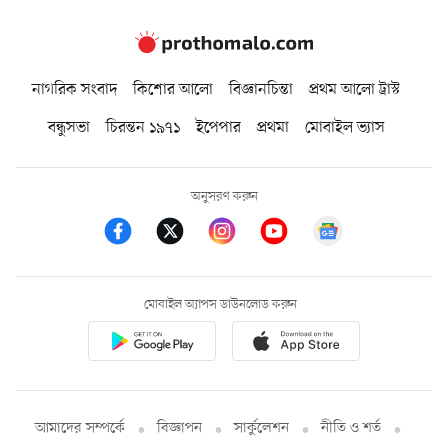
নাগরিক সংবাদ
কিশোর আলো
বিজ্ঞানচিন্তা
প্রথম আলো ট্রাস্ট
বন্ধুসভা
চিরন্তন ১৯৭১
ইপেপার
প্রথমা
মোবাইল ভ্যাস
অনুসরণ করুন
মোবাইল অ্যাপস ডাউনলোড করুন
আমাদের সম্পর্কে
বিজ্ঞাপন
সার্কুলেশন
নীতি ও শর্ত