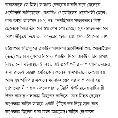
করাতকলে (স মিল) সামান্য বেতনের চাকরি করে ছেলেকে
প্রকৌশলী বানিয়েছেন। চাকরিও পেয়েছিলেন প্রকৌশলী ছেলে।
বাবা জহুর আহমেদ (৬৫) স্বপ্ন দেখছিলেন সচ্ছলতার। কিন্তু
ছেলেকে ঘিরে তাঁর সব স্বপ্ন শেষ হয়ে গেছে। সুখ–স্বাচ্ছন্দ্যের সব
আশা গুঁড়িয়ে দিয়ে এল আদরের ছেলে মো. সোলাইমানের লাশ।
চট্টগ্রামের সীতাকুণ্ডে একটি কারখানার প্রকৌশলী মো. সোলাইমান
(৩৩) গতকাল বুধবার বিকেল পাঁচটার দিকে একটি লরির চাপায়
নিহত হন। ঘটনাস্থলেই নিহত এই প্রকৌশলীর লাশ ময়নাতদন্তের
জন্য রাতেই চট্টগ্রাম মেডিকেল কলেজ হাসপাতালে নেওয়া হয়।
আজ বৃহস্পতিবার সকালে ময়নাতদন্তের পর লাশ আনা হয়
চট্টগ্রামের সীতাকুণ্ড উপজেলার ভাটিয়ারী ইউনিয়নের ভাটিয়ারী
উত্তর বাজার এলাকায় নিহতের বাড়িতে। আর নিহত ছেলের
অপেক্ষায় বাড়ির সামনে একটি খুঁটিতে ভর দিয়ে সারা রাত
অপেক্ষায় ছিলেন বাবা জহুর আহমেদ। বাড়ির লোকজন-