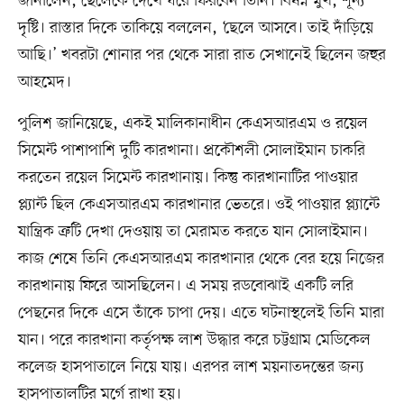
জানালেন, ছেলেকে দেখে ঘরে ফিরবেন তিনি। বিষণ্ন মুখ, শূন্য
দৃষ্টি। রাস্তার দিকে তাকিয়ে বললেন, ‘ছেলে আসবে। তাই দাঁড়িয়ে
আছি।’ খবরটা শোনার পর থেকে সারা রাত সেখানেই ছিলেন জহুর
আহমেদ।
পুলিশ জানিয়েছে, একই মালিকানাধীন কেএসআরএম ও রয়েল
সিমেন্ট পাশাপাশি দুটি কারখানা। প্রকৌশলী সোলাইমান চাকরি
করতেন রয়েল সিমেন্ট কারখানায়। কিন্তু কারখানাটির পাওয়ার
প্ল্যান্ট ছিল কেএসআরএম কারখানার ভেতরে। ওই পাওয়ার প্ল্যান্টে
যান্ত্রিক ত্রুটি দেখা দেওয়ায় তা মেরামত করতে যান সোলাইমান।
কাজ শেষে তিনি কেএসআরএম কারখানার থেকে বের হয়ে নিজের
কারখানায় ফিরে আসছিলেন। এ সময় রডবোঝাই একটি লরি
পেছনের দিকে এসে তাঁকে চাপা দেয়। এতে ঘটনাস্থলেই তিনি মারা
যান। পরে কারখানা কর্তৃপক্ষ লাশ উদ্ধার করে চট্টগ্রাম মেডিকেল
কলেজ হাসপাতালে নিয়ে যায়। এরপর লাশ ময়নাতদন্তের জন্য
হাসপাতালটির মর্গে রাখা হয়।