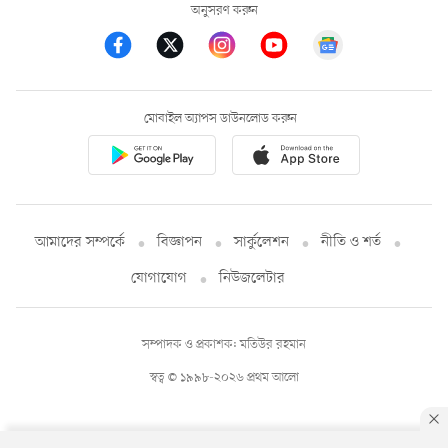
অনুসরণ করুন
মোবাইল অ্যাপস ডাউনলোড করুন
আমাদের সম্পর্কে
বিজ্ঞাপন
সার্কুলেশন
নীতি ও শর্ত
যোগাযোগ
নিউজলেটার
সম্পাদক ও প্রকাশক: মতিউর রহমান
স্বত্ব © ১৯৯৮-২০২৬ প্রথম আলো