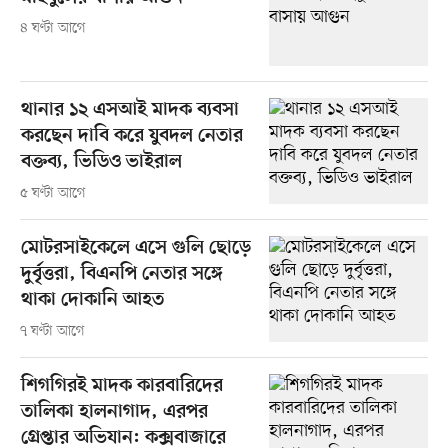
৪ ঘণ্টা আগে
থানার ১২ এসআই মাদক ব্যবসা
করছেন দাবি করে যুবদল নেতার
বক্তব্য, ভিডিও ভাইরাল
৫ ঘণ্টা আগে
মোটরসাইকেলে এসে গুলি ছোড়ে
দুর্বৃত্তরা, বিএনপি নেতার সঙ্গে
থাকা দোকানি আহত
৭ ঘণ্টা আগে
শিগগিরই মাদক কারবারিদের
তালিকা হালনাগাদ, এরপর
গ্রেপ্তার অভিযান: কক্সবাজারে