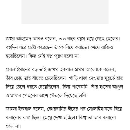
জহুর আহমেদ আরও বলেন, ৩৩ বছর বয়স হয়ে গেছে ছেলের।
বহুদিন ধরে চেষ্টা করেছেন তাঁকে বিয়ে করাতে। শেষে রাজিও
হয়েছিলেন। কিন্তু সেই স্বপ্ন পূরণ হলো না।
সোলাইমানের বড় ভাই জাফর ইকবাল প্রথম আলোকে বলেন,
তাঁর ছোট ভাই বাঁচতে চেয়েছিলেন। গাড়ি ধাক্কা দেওয়ার মুহূর্তে হাত
দিয়ে ঠেলে ধরতে চেয়েছিলেন; কিন্তু পারেননি। তাঁর হাতের আঙুল
ও মাথার পেছনের অংশ থেঁতলে দিয়েছে লরি।
জাফর ইকবাল বলেন, কোরবানির ঈদের পর সোলাইমানকে বিয়ে
করানোর কথা ছিল। মেয়ে দেখা হচ্ছিল। কিন্তু তা আর করানো
গেল না।