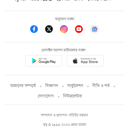
অনুসরণ করুন
মোবাইল অ্যাপস ডাউনলোড করুন
আমাদের সম্পর্কে
বিজ্ঞাপন
সার্কুলেশন
নীতি ও শর্ত
যোগাযোগ
নিউজলেটার
সম্পাদক ও প্রকাশক: মতিউর রহমান
স্বত্ব © ১৯৯৮-২০২৬ প্রথম আলো