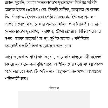
রাজন সুবেদি, ঢাকায় নেদারল্যান্ডস দূতাবাসের সিনিয়র পলিসি
অ্যাডভাইজার (ওয়াটার) মো. সিবলী সাদিক, অক্সফাম নেপালের
রিসার্চ অ্যাডভাইজার সংঘা শ্রেষ্ঠা ও অক্সফাম ইন্টারন্যাশনাল-
এশিয়ার প্রোগ্রাম ম্যানেজার এনামুল মজিদ খান সিদ্দিকী। এ ছাড়া
নেদারল্যান্ডস দূতাবাস, অক্সফাম, ট্রোসা প্রোগ্রাম, বিভিন্ন সরকারি
দপ্তর, উন্নয়ন সহযোগী সংস্থা, সুশীল সমাজ ও নদীনির্ভর
জনগোষ্ঠীর প্রতিনিধিরা আয়োজনে অংশ নেন।
আয়োজকেরা আশা প্রকাশ করেন, এ মেলার মাধ্যমে নদী সংরক্ষণ
বিষয়ে জনসচেতনতা বৃদ্ধি পাবে, অংশীজনদের মধ্যে সমন্বয় আরও
জোরদার হবে এবং টেকসই নদী ব্যবস্থাপনায় জনগণের অংশগ্রহণ
শক্তিশালী হবে।