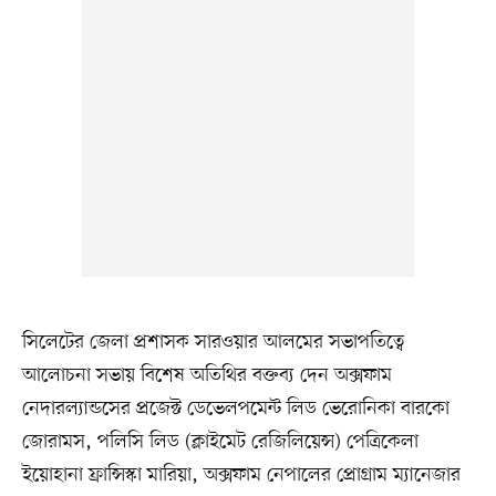
সিলেটের জেলা প্রশাসক সারওয়ার আলমের সভাপতিত্বে
আলোচনা সভায় বিশেষ অতিথির বক্তব্য দেন অক্সফাম
নেদারল্যান্ডসের প্রজেক্ট ডেভেলপমেন্ট লিড ভেরোনিকা বারকো
জোরামস, পলিসি লিড (ক্লাইমেট রেজিলিয়েন্স) পেত্রিকেলা
ইয়োহানা ফ্রান্সিস্কা মারিয়া, অক্সফাম নেপালের প্রোগ্রাম ম্যানেজার