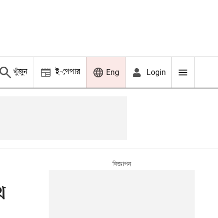
খুঁজুন
ই-পেপার
Login
Eng
খ