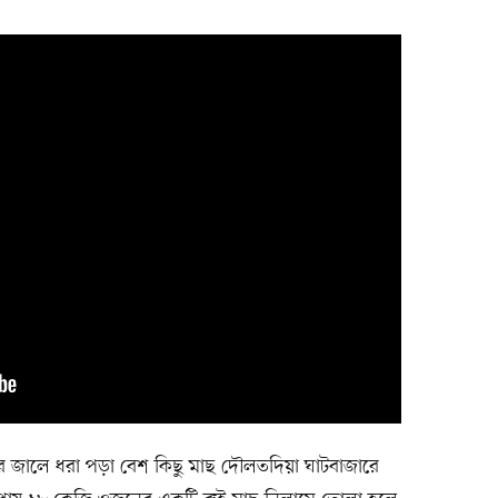
 জালে ধরা পড়া বেশ কিছু মাছ দৌলতদিয়া ঘাটবাজারে