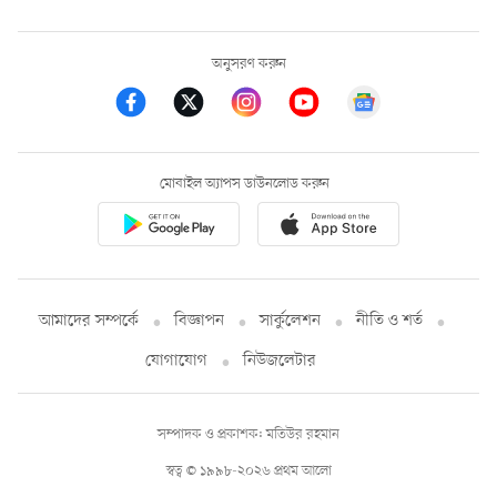
অনুসরণ করুন
মোবাইল অ্যাপস ডাউনলোড করুন
আমাদের সম্পর্কে
বিজ্ঞাপন
সার্কুলেশন
নীতি ও শর্ত
যোগাযোগ
নিউজলেটার
সম্পাদক ও প্রকাশক: মতিউর রহমান
স্বত্ব © ১৯৯৮-২০২৬ প্রথম আলো