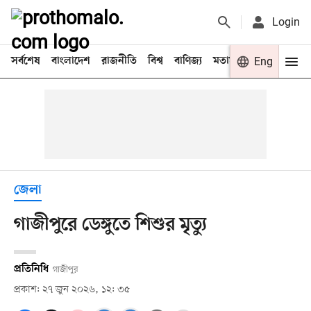
Login
সর্বশেষ
বাংলাদেশ
রাজনীতি
বিশ্ব
বাণিজ্য
মতামত
খেলা
Eng
বিনো
জেলা
গাজীপুরে ডেঙ্গুতে শিশুর মৃত্যু
প্রতিনিধি
গাজীপুর
প্রকাশ: ২৭ জুন ২০২৬, ১২: ৩৫