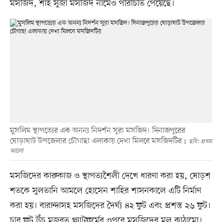
মসজিদ, শাহ সুজা মসজিদ নামেও পরিচিতি পেয়েছে।
মুসলিম স্থাপত্যের এক অনন্য নিদর্শন সুরা মসজিদ। দিনাজপুরের
ঘোড়াঘাট উপজেলার চৌগাছা এলাকায় দেখা মিলবে মসজিদটির
ছবি: প্রথম
আলো
মসজিদের কারুকাজ ও স্থাপত্যশৈলী দেখে ধারণা করা হয়, ষোড়শ
শতকে সুলতানি আমলে হোসেন শাহির শাসনকালে এটি নির্মাণ
করা হয়। বারান্দাসহ মসজিদের দৈর্ঘ্য ৪২ ফুট এবং প্রশস্ত ২৬ ফুট।
চার ফুট উঁচু মজবুত প্ল্যাটফর্মের ওপরে মসজিদের মূল কাঠামো।