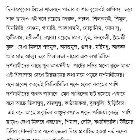
দিনাজপুরের সিংড়া শালবনে পাতাঝরা শালবৃক্ষেরই আধিক্য। তবে
শাল ছাড়াও এই বনে রয়েছে জারুল, তরুল, শিলকড়ই, শিমুল,
মিনজিরি, সেগুন, গামারি, আকাশমণি, ঘোড়ানিম, সোনালু,
গুটিজাম, হরীতকী, বয়রা। রয়েছে টগর, জুঁই, বনবেলী, হৈমন্তী
ফুল। দেখা মিলবে শতমূল, অনন্তমূল, গুলঞ্চ, যষ্টিমধু, আকন্দ
আর মাছ আলু। তবে গিলালতা নামের এক লম্বা উদ্ভিদ
দর্শনার্থীদের কাছে খুব আকর্ষণীয়। পাটের দড়ির মতো ঝুলে থাকা
এই গিলালতা দেখে টারজানের কথা মনে পড়বে দর্শনার্থীদের।
বনে প্রবেশ করতেই কিচিরমিচির শব্দে হরেক রকমের পাখি
দর্শনার্থীদের স্বাগত জানাবে। যেন পাখিদের হাট বসেছে এখানে।
বনে আছে তিলাঘুঘু, রাজঘুঘু, কাঠঠোকরা, বুলবুলি, হাঁড়িচাঁচা।
এই বনে আছে প্রকৃতির ঝাড়ুদারখ্যাত শকুন পরিচর্যা কেন্দ্র। পাখি
ছাড়াও দেখা মিলবে খরগোশ, শিয়াল, বেজি, কাঠবিড়ালি। উইয়ের
ঢিবির সৌন্দর্য আর বনের ভেতর দিয়ে প্রবাহিত হওয়া নর্ত নদের