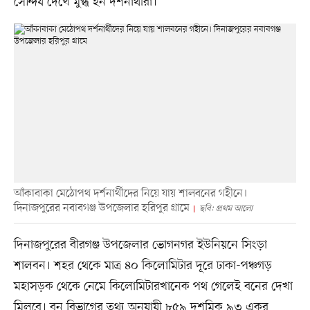
সৌন্দর্য দেখে মুগ্ধ হন দর্শনার্থীরা।
আঁকাবাকা মেঠোপথ দর্শনার্থীদের নিয়ে যায় শালবনের গহীনে।
দিনাজপুরের নবাবগঞ্জ উপজেলার হরিপুর গ্রামে
ছবি: প্রথম আলো
দিনাজপুরের বীরগঞ্জ উপজেলার ভোগনগর ইউনিয়নে সিংড়া
শালবন। শহর থেকে মাত্র ৪০ কিলোমিটার দূরে ঢাকা-পঞ্চগড়
মহাসড়ক থেকে নেমে কিলোমিটারখানেক পথ গেলেই বনের দেখা
মিলবে। বন বিভাগের তথ্য অনুযায়ী ৮৫৯ দশমিক ৯৩ একর