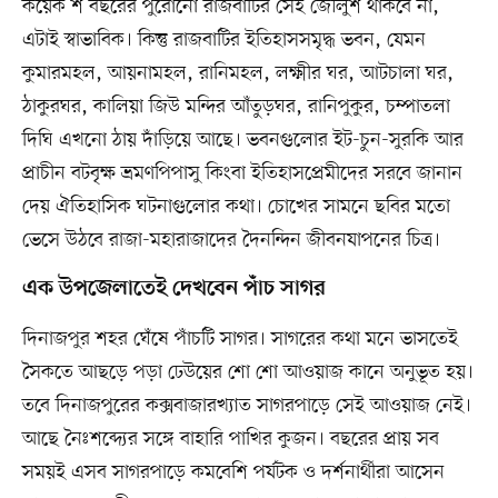
কয়েক শ বছরের পুরোনো রাজবাটির সেই জৌলুশ থাকবে না,
এটাই স্বাভাবিক। কিন্তু রাজবাটির ইতিহাসসমৃদ্ধ ভবন, যেমন
কুমারমহল, আয়নামহল, রানিমহল, লক্ষ্মীর ঘর, আটচালা ঘর,
ঠাকুরঘর, কালিয়া জিউ মন্দির আঁতুড়ঘর, রানিপুকুর, চম্পাতলা
দিঘি এখনো ঠায় দাঁড়িয়ে আছে। ভবনগুলোর ইট-চুন-সুরকি আর
প্রাচীন বটবৃক্ষ ভ্রমণপিপাসু কিংবা ইতিহাসপ্রেমীদের সরবে জানান
দেয় ঐতিহাসিক ঘটনাগুলোর কথা। চোখের সামনে ছবির মতো
ভেসে উঠবে রাজা-মহারাজাদের দৈনন্দিন জীবনযাপনের চিত্র।
এক উপজেলাতেই দেখবেন পাঁচ সাগর
দিনাজপুর শহর ঘেঁষে পাঁচটি সাগর। সাগরের কথা মনে ভাসতেই
সৈকতে আছড়ে পড়া ঢেউয়ের শো শো আওয়াজ কানে অনুভূত হয়।
তবে দিনাজপুরের কক্সবাজারখ্যাত সাগরপাড়ে সেই আওয়াজ নেই।
আছে নৈঃশব্দ্যের সঙ্গে বাহারি পাখির কুজন। বছরের প্রায় সব
সময়ই এসব সাগরপাড়ে কমবেশি পর্যটক ও দর্শনার্থীরা আসেন