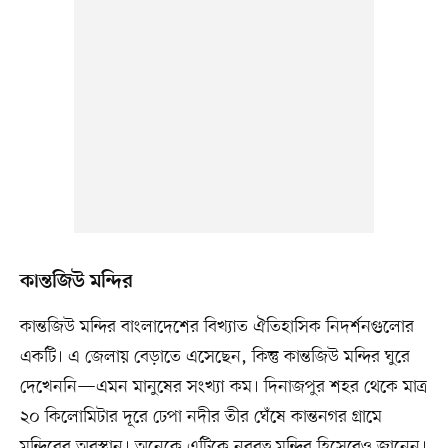
কান্তজিউ মন্দির
কান্তজিউ মন্দির বাংলাদেশের বিখ্যাত ঐতিহাসিক নিদর্শনগুলোর
একটি। এ জেলায় বেড়াতে এসেছেন, কিন্তু কান্তজিউ মন্দির ঘুরে
দেখেননি—এমন মানুষের সংখ্যা কম। দিনাজপুর শহর থেকে মাত্র
২০ কিলোমিটার দূরে ঢেপা নদীর তীর ঘেঁষে কান্তনগর গ্রামে
মন্দিরের অবস্থান। অনেকে এটিকে নবরত্ন মন্দির হিসেবেও জানেন।