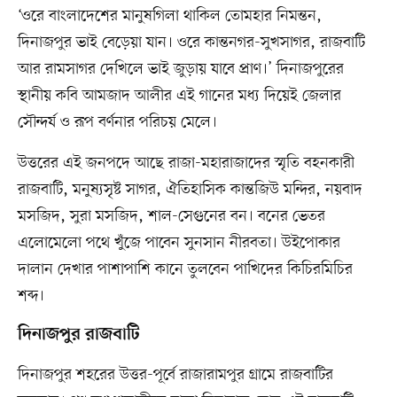
‘ওরে বাংলাদেশের মানুষগিলা থাকিল তোমহার নিমন্তন,
দিনাজপুর ভাই বেড়েয়া যান। ওরে কান্তনগর-সুখসাগর, রাজবাটি
আর রামসাগর দেখিলে ভাই জুড়ায় যাবে প্রাণ।’ দিনাজপুরের
স্থানীয় কবি আমজাদ আলীর এই গানের মধ্য দিয়েই জেলার
সৌন্দর্য ও রূপ বর্ণনার পরিচয় মেলে।
উত্তরের এই জনপদে আছে রাজা-মহারাজাদের স্মৃতি বহনকারী
রাজবাটি, মনুষ্যসৃষ্ট সাগর, ঐতিহাসিক কান্তজিউ মন্দির, নয়বাদ
মসজিদ, সুরা মসজিদ, শাল-সেগুনের বন। বনের ভেতর
এলোমেলো পথে খুঁজে পাবেন সুনসান নীরবতা। উইপোকার
দালান দেখার পাশাপাশি কানে তুলবেন পাখিদের কিচিরমিচির
শব্দ।
দিনাজপুর রাজবাটি
দিনাজপুর শহরের উত্তর-পূর্বে রাজারামপুর গ্রামে রাজবাটির