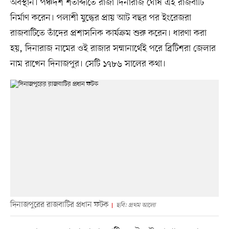
অবস্থান। পঞ্চদশ শতাব্দীতে রাজা দিনারাজ ঘোষ এই রাজবাটি
নির্মাণ করেন। পলাশী যুদ্ধের প্রায় আট বছর পর ইংরেজরা
রাজবাটিতে তাঁদের প্রশাসনিক কার্যক্রম শুরু করেন। ধারণা করা
হয়, দিনারাজ নামের ওই রাজার সম্মানার্থেই পরে ব্রিটিশরা জেলার
নাম রাখেন দিনাজপুর। সেটি ১৭৮৬ সালের কথা।
দিনাজপুরের রাজবাটির প্রধান ফটক
ছবি: প্রথম আলো