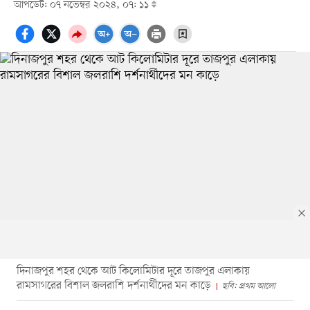
আপডেট: ০৭ নভেম্বর ২০২৪, ০৭: ১১
দিনাজপুর শহর থেকে আট কিলোমিটার দূরে তাজপুর এলাকায়
রামসাগরের বিশাল জলরাশি দর্শনার্থীদের মন কাড়ে
ছবি: প্রথম আলো