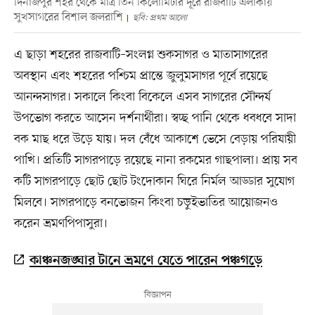
দিনাজপুর শহর থেকে মাত্র তিন কিলোমিটার দূরে রাজবাটি এলাকায়
সুখসাগরের বিশাল জলরাশি
ছবি: প্রথম আলো
এ ছাড়া শহরের রাজবাটি–সংলগ্ন শুকসাগর ও মাতাসাগরের
অবস্থান এবং শহরের পশ্চিম প্রান্তে জুলুমসাগর পূর্বে রয়েছে
আনন্দসাগর। সকালে কিংবা বিকেলে এসব সাগরের সৌন্দর্য
উপভোগ করতে আসেন দর্শনার্থীরা। স্বচ্ছ পানি থেকে ধবধবে সাদা
বক মাছ ধরে উড়ে যায়। দল বেঁধে আকাশে ভেসে বেড়ায় পরিযায়ী
পাখি। প্রতিটি সাগরপাড়ে রয়েছে নানা রকমের গাছপালা। প্রায় সব
কটি সাগরপাড়ে ছোট ছোট টংদোকান ঘিরে নির্মল আড্ডার সুযোগ
মিলবে। সাগরপাড়ে বনভোজন কিংবা চড়ুইভাতির আয়োজনও
করেন ভ্রমণপিপাসুরা।
কাঞ্চনজঙ্ঘার টানে ভ্রমণে যেতে পারেন পঞ্চগড়ে