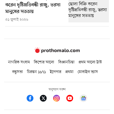
করেন দৃষ্টিপ্রতিবন্ধী রাজু, ভরসা
মানুষের সততায়
৩১ জুলাই ২০২৬
নাগরিক সংবাদ
কিশোর আলো
বিজ্ঞানচিন্তা
প্রথম আলো ট্রাস্ট
বন্ধুসভা
চিরন্তন ১৯৭১
ইপেপার
প্রথমা
মোবাইল ভ্যাস
অনুসরণ করুন