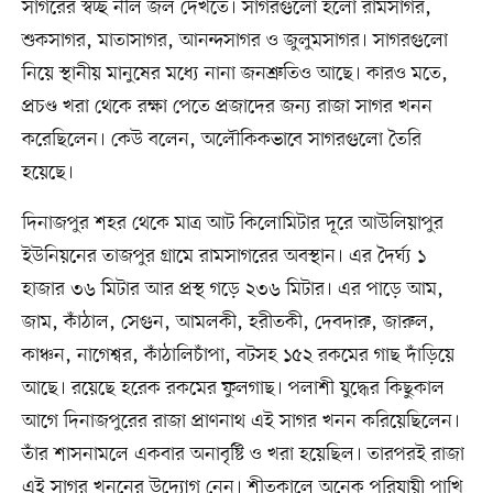
সাগরের স্বচ্ছ নীল জল দেখতে। সাগরগুলো হলো রামসাগর,
শুকসাগর, মাতাসাগর, আনন্দসাগর ও জুলুমসাগর। সাগরগুলো
নিয়ে স্থানীয় মানুষের মধ্যে নানা জনশ্রুতিও আছে। কারও মতে,
প্রচণ্ড খরা থেকে রক্ষা পেতে প্রজাদের জন্য রাজা সাগর খনন
করেছিলেন। কেউ বলেন, অলৌকিকভাবে সাগরগুলো তৈরি
হয়েছে।
দিনাজপুর শহর থেকে মাত্র আট কিলোমিটার দূরে আউলিয়াপুর
ইউনিয়নের তাজপুর গ্রামে রামসাগরের অবস্থান। এর দৈর্ঘ্য ১
হাজার ৩৬ মিটার আর প্রস্থ গড়ে ২৩৬ মিটার। এর পাড়ে আম,
জাম, কাঁঠাল, সেগুন, আমলকী, হরীতকী, দেবদারু, জারুল,
কাঞ্চন, নাগেশ্বর, কাঁঠালিচাঁপা, বটসহ ১৫২ রকমের গাছ দাঁড়িয়ে
আছে। রয়েছে হরেক রকমের ফুলগাছ। পলাশী যুদ্ধের কিছুকাল
আগে দিনাজপুরের রাজা প্রাণনাথ এই সাগর খনন করিয়েছিলেন।
তাঁর শাসনামলে একবার অনাবৃষ্টি ও খরা হয়েছিল। তারপরই রাজা
এই সাগর খননের উদ্যোগ নেন। শীতকালে অনেক পরিযায়ী পাখি