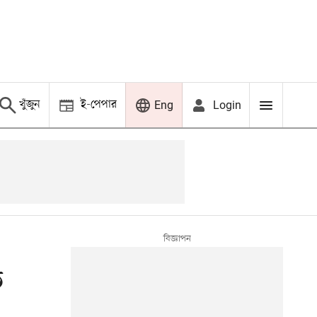
খুঁজুন
ই-পেপার
Login
Eng
ড়