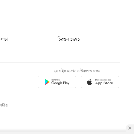
ধুসভা
চিরন্তন ১৯৭১
মোবাইল অ্যাপস ডাউনলোড করুন
েটার