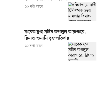
১০ ঘণ্টা আগে
সাবেক যুগ্ম সচিব জগলুল কারাগারে,
রিমান্ড শুনানি বৃহস্পতিবার
১২ ঘণ্টা আগে