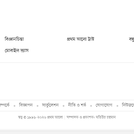
বিজ্ঞানচিন্তা
প্রথম আলো ট্রাস্ট
বন্
মোবাইল ভ্যাস
্পর্কে
বিজ্ঞাপন
সার্কুলেশন
নীতি ও শর্ত
যোগাযোগ
নিউজল
স্বত্ব © ১৯৯৮-২০২৬ প্রথম আলো
সম্পাদক ও প্রকাশক: মতিউর রহমান