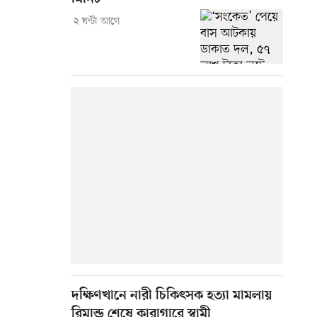
২ ঘণ্টা আগে
দক্ষিণখানে নারী চিকিৎসক হত্যা মামলায়
রিমান্ড শেষে কারাগারে স্বামী