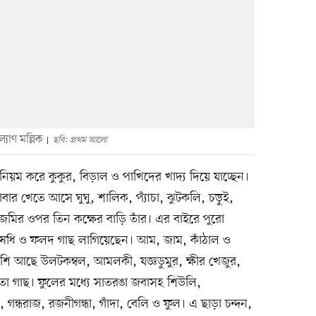
যাণ মল্লিক
ছবি: প্রথম আলো
নিয়ম করে কুকুর, বিড়াল ও পাখিদের খাদ্য দিয়ে যাচ্ছেন।
ার খেতে আসে ঘুঘু, শালিক, প্যাঁচা, ঝুটকলি, চড়ুই,
মির ওপর তিন কক্ষের বাড়ি তাঁর। এর বাইরে পুরো
ঔষধি ও ফলদ গাছ লাগিয়েছেন। আম, জাম, কাঁঠাল ও
শি আছে উলটকম্বল, আমলকী, যজ্ঞডুমুর, ক্ষীর খেজুর,
তো গাছ। ফুলের মধ্যে সাতরঙা জবাসহ শিউলি,
, গন্ধরাজ, রজনীগন্ধা, গাঁদা, বেলি ও ফুল। এ ছাড়া চন্দন,