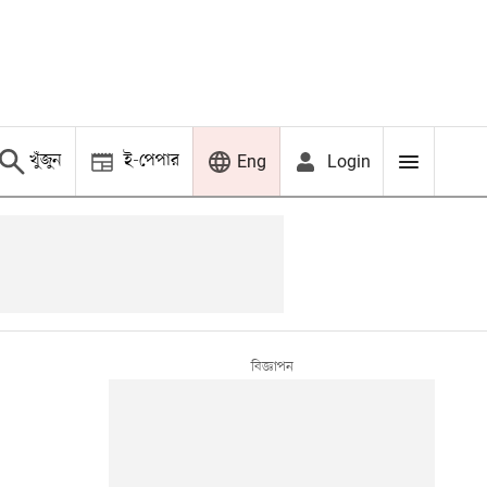
খুঁজুন
ই-পেপার
Login
Eng