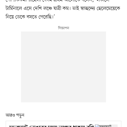
পোশাককর্মী রাহেলা বেগম প্রথম আলোকে বলেন, ‘সকালে
টার্মিনালে এসে দেখি লঞ্চে যাত্রী কম। তাই স্বাচ্ছন্দ্যে ছেলেমেয়েকে
নিয়ে ডেকে বসতে পেরেছি।’
আরও পড়ুন