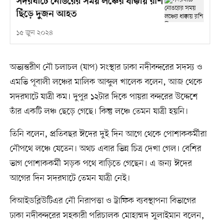
সদরঘাটে নোঙরের সময় লঞ্চের ধাক্কায় রশি
ছিঁড়ে দুজন আহত
১৫ জুন ২০২৪
অভ্যন্তরীণ নৌ চলাচল (যাপ) সংস্থার ঢাকা নদীবন্দরের সদস্য ও
এমভি পূবালী লঞ্চের মালিক আব্দুল খালেক বলেন, আজ থেকে
সদরঘাটে যাত্রী কম। দুপুর ১২টার দিকে পায়রা বন্দরের উদ্দেশে
তাঁর একটি লঞ্চ ছেড়ে গেছে। কিন্তু লঞ্চে তেমন যাত্রী হয়নি।
তিনি বলেন, প্রতিবছর ঈদের দুই দিন আগে থেকে পোশাককর্মীরা
নৌপথে লঞ্চে যেতেন। অথচ এবার ভিন্ন চিত্র দেখা গেল। বেশির
ভাগ পোশাককর্মী সড়ক পথে বাড়িতে গেছেন। এ জন্য ঈদের
আগের দিন সদরঘাটে তেমন যাত্রী নেই।
বিআইডব্লিউটিএর নৌ নিরাপত্তা ও ট্রাফিক ব্যবস্থাপনা বিভাগের
ঢাকা নদীবন্দরের সহকারী পরিচালক মোহাম্মদ সুলাইমান বলেন,