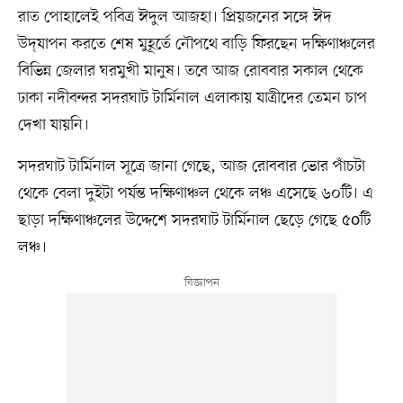
রাত পোহালেই পবিত্র ঈদুল আজহা। প্রিয়জনের সঙ্গে ঈদ
উদ্‌যাপন করতে শেষ মুহূর্তে নৌপথে বাড়ি ফিরছেন দক্ষিণাঞ্চলের
বিভিন্ন জেলার ঘরমুখী মানুষ। তবে আজ রোববার সকাল থেকে
ঢাকা নদীবন্দর সদরঘাট টার্মিনাল এলাকায় যাত্রীদের তেমন চাপ
দেখা যায়নি।
সদরঘাট টার্মিনাল সূত্রে জানা গেছে, আজ রোববার ভোর পাঁচটা
থেকে বেলা দুইটা পর্যন্ত দক্ষিণাঞ্চল থেকে লঞ্চ এসেছে ৬০টি। এ
ছাড়া দক্ষিণাঞ্চলের উদ্দেশে সদরঘাট টার্মিনাল ছেড়ে গেছে ৫oটি
লঞ্চ।