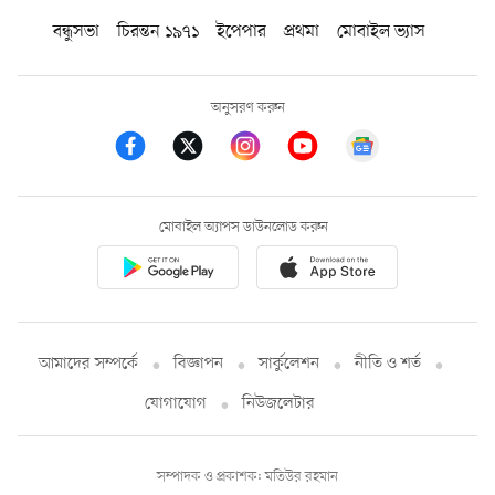
বন্ধুসভা
চিরন্তন ১৯৭১
ইপেপার
প্রথমা
মোবাইল ভ্যাস
অনুসরণ করুন
মোবাইল অ্যাপস ডাউনলোড করুন
আমাদের সম্পর্কে
বিজ্ঞাপন
সার্কুলেশন
নীতি ও শর্ত
যোগাযোগ
নিউজলেটার
সম্পাদক ও প্রকাশক: মতিউর রহমান