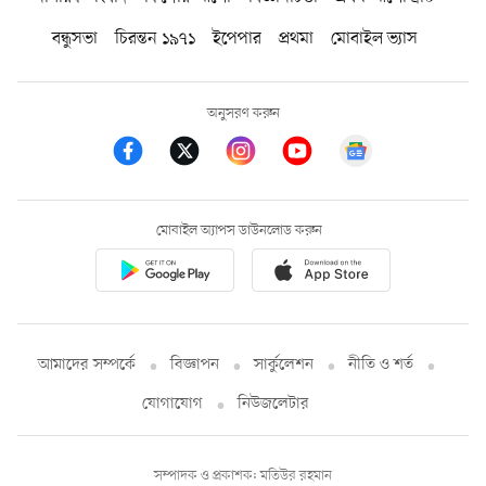
বন্ধুসভা
চিরন্তন ১৯৭১
ইপেপার
প্রথমা
মোবাইল ভ্যাস
অনুসরণ করুন
মোবাইল অ্যাপস ডাউনলোড করুন
আমাদের সম্পর্কে
বিজ্ঞাপন
সার্কুলেশন
নীতি ও শর্ত
যোগাযোগ
নিউজলেটার
সম্পাদক ও প্রকাশক: মতিউর রহমান