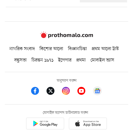
নাগরিক সংবাদ
কিশোর আলো
বিজ্ঞানচিন্তা
প্রথম আলো ট্রাস্ট
বন্ধুসভা
চিরন্তন ১৯৭১
ইপেপার
প্রথমা
মোবাইল ভ্যাস
অনুসরণ করুন
মোবাইল অ্যাপস ডাউনলোড করুন