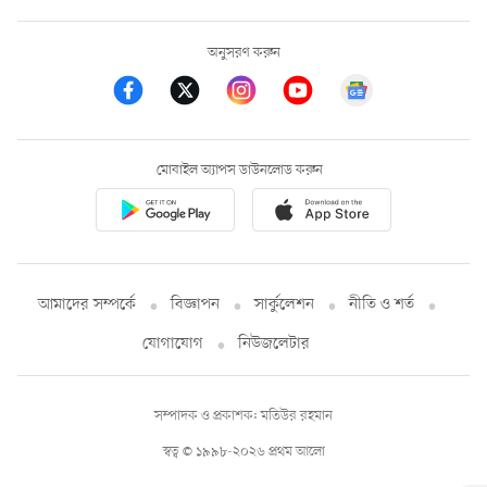
অনুসরণ করুন
মোবাইল অ্যাপস ডাউনলোড করুন
আমাদের সম্পর্কে
বিজ্ঞাপন
সার্কুলেশন
নীতি ও শর্ত
যোগাযোগ
নিউজলেটার
সম্পাদক ও প্রকাশক: মতিউর রহমান
স্বত্ব © ১৯৯৮-২০২৬ প্রথম আলো