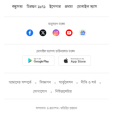
বন্ধুসভা
চিরন্তন ১৯৭১
ইপেপার
প্রথমা
মোবাইল ভ্যাস
অনুসরণ করুন
মোবাইল অ্যাপস ডাউনলোড করুন
আমাদের সম্পর্কে
বিজ্ঞাপন
সার্কুলেশন
নীতি ও শর্ত
যোগাযোগ
নিউজলেটার
সম্পাদক ও প্রকাশক: মতিউর রহমান