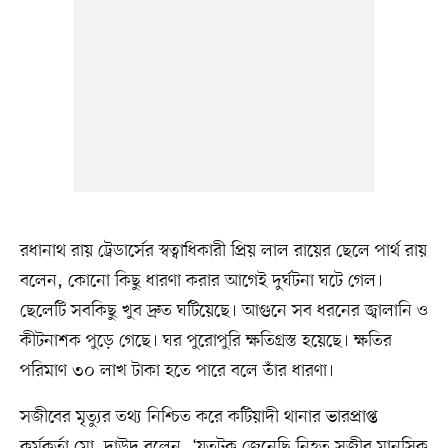
রধানাথ রায় ট্রেডার্সের স্বত্বাধিকারী প্রিয় লাল রায়ের ছেলে পার্থ রায়
বলেন, কোনো কিছু ধারণা করার আগেই দুর্ঘটনা ঘটে গেল।
ছেলেটি সবকিছু খুব দ্রুত ঘটিয়েছে। আগুনে সব ধরনের জ্বালানি ও
কীটনাশক পুড়ে গেছে। ঘর পুরোপুরি ক্ষতিগ্রস্ত হয়েছে। ক্ষতির
পরিমাণ ৩০ লাখ টাকা হতে পারে বলে তাঁর ধারণা।
সজীবের মৃত্যুর তথ্য নিশ্চিত করে কটিয়াদী থানার ভারপ্রাপ্ত
কর্মকর্তা মো. দাউদ বলেন, ‘যতটুকু জেনেছি নিহত সজীব মানসিক