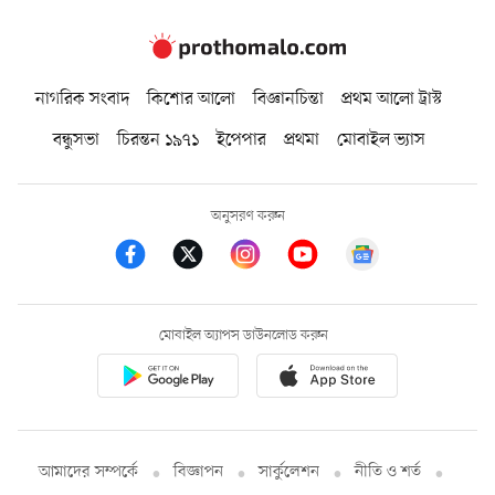
নাগরিক সংবাদ
কিশোর আলো
বিজ্ঞানচিন্তা
প্রথম আলো ট্রাস্ট
বন্ধুসভা
চিরন্তন ১৯৭১
ইপেপার
প্রথমা
মোবাইল ভ্যাস
অনুসরণ করুন
মোবাইল অ্যাপস ডাউনলোড করুন
আমাদের সম্পর্কে
বিজ্ঞাপন
সার্কুলেশন
নীতি ও শর্ত