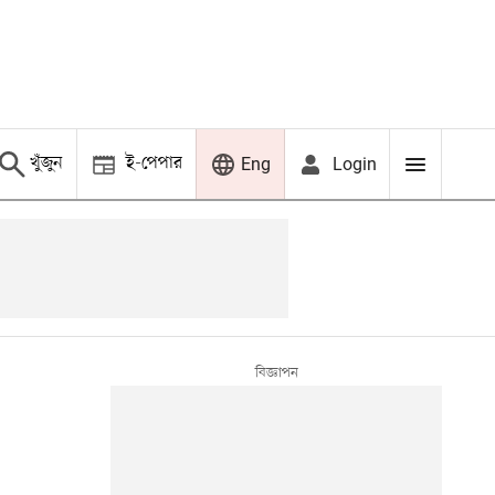
খুঁজুন
ই-পেপার
Login
Eng