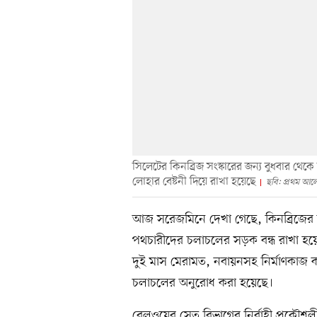
সিলেটের কিনব্রিজ সংস্কারের জন্য বুধবার থেকে
লোহার বেষ্টনী দিয়ে রাখা হয়েছে
ছবি: প্রথম আল
আজ সরেজমিনে দেখা গেছে, কিনব্রিজের দু
পথচারীদের চলাচলের সড়ক বন্ধ রাখা হয়েছে।
দুই মাস মেরামত, নবায়নসহ নির্মাণকাজ কর
চলাচলের অনুরোধ করা হয়েছে।
রেলওয়ের সেতু বিভাগের নির্বাহী প্রকৌশলী