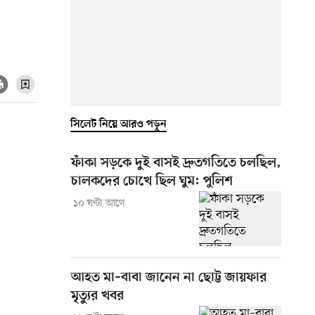
সিলেট নিয়ে আরও পড়ুন
ফাঁকা সড়কে দুই বাসই দ্রুতগতিতে চলছিল,
চালকদের চোখে ছিল ঘুম: পুলিশ
১০ ঘণ্টা আগে
আহত মা–বাবা জানেন না ছোট্ট জায়ফার
মৃত্যুর খবর