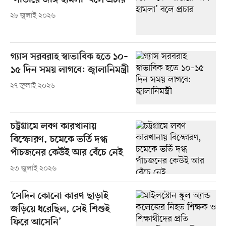
‘সাভারে জঙ্গি হামলা’ বলে প্রচার
২৮ জুলাই ২০২৬
গ্যাস সরবরাহ স্বাভাবিক হতে ১০–
১৫ দিন সময় লাগবে: জ্বালানিমন্ত্রী
২৭ জুলাই ২০২৬
চট্টগ্রামে লবণ কারখানায়
বিস্ফোরণ, চমেকে ভর্তি দগ্ধ
পাঁচজনের কেউই আর বেঁচে নেই
২৩ জুলাই ২০২৬
‘সেদিন কোনো কারণ ছাড়াই
জড়িয়ে ধরেছিল, সেই শিশুই
ফিরে আসেনি’