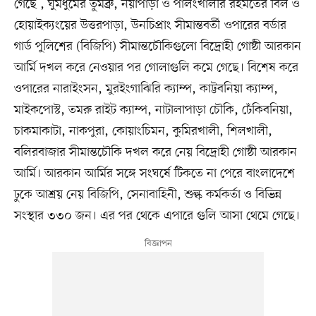
গেছে , ঘুমধুমের তুমব্রু, নয়াপাড়া ও পালংখালীর রহমতের বিল ও
হোয়াইক্যংয়ের উত্তরপাড়া, উনচিপ্রাং সীমান্তবর্তী ওপারের বর্ডার
গার্ড পুলিশের (বিজিপি) সীমান্তচৌকিগুলো বিদ্রোহী গোষ্ঠী আরকান
আর্মি দখল করে নেওয়ার পর গোলাগুলি কমে গেছে। বিশেষ করে
ওপারের নারাইংসন, মুরইংগাঝিরি ক্যাম্প, কাট্টবনিয়া ক্যাম্প,
মাইকপোস্ট, তমরু রাইট ক্যাম্প, নাটালাপাড়া চৌকি, ঢেঁকিবনিয়া,
চাকমাকাটা, নাকপুরা, কোয়াংচিমন, কুমিরখালী, শিলখালী,
বলিরবাজার সীমান্তচৌকি দখল করে নেয় বিদ্রোহী গোষ্ঠী আরকান
আর্মি। আরকান আর্মির সঙ্গে সংঘর্ষে টিকতে না পেরে বাংলাদেশে
ঢুকে আশ্রয় নেয় বিজিপি, সেনাবাহিনী, শুল্ক কর্মকর্তা ও বিভিন্ন
সংস্থার ৩৩০ জন। এর পর থেকে এপারে গুলি আসা থেমে গেছে।