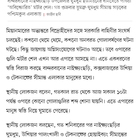
বান্দরবানের নাইক্ষ্যংছড়ি উপজেলার ঘুমধুম ইউনিয়নের ধানখেতে পাওয়া
‘অবিস্ফোরিত’ মর্টার শেল। গত শুক্রবার তুমব্রু-ঘুমধুম সীমান্ত সড়কের
পশ্চিমকুল এলাকায়
ফাইল ছবি
মিয়ানমারের অভ্যন্তরে বিদ্রোহীদের সঙ্গে সরকারি বাহিনীর সংঘর্ষ
চলছেই। কখনো থেমে থেমে, কখনো অনবরত গোলাবর্ষণের ঘটনা
ঘটছে। কিছু জায়গায় অগ্নিসংযোগের ঘটনাও আছে। তবে ওপারের
গুলি-মর্টার শেল এখন আর এপারে আসছে না। এতে একধরনের
স্বস্তি বিরাজ করছে বান্দরবানের নাইক্ষ্যংছড়ি, কক্সবাজারের উখিয়া
ও টেকনাফের সীমান্ত এলাকার মানুষের মধ্যে।
স্থানীয় লোকজন বলেন, গতকাল রাত থেকে আজ সকাল ১০টা
পর্যন্ত ওপারে কোনো গোলাগুলির শব্দ শোনা যায়নি। এতে এপারের
মানুষ স্বস্তি নিয়ে ঘুমাতে পেরেছে।
স্থানীয় লোকজন বলছেন, গত শনিবারের পর নাইক্ষ্যংছড়ির
ঘুমধুম, উখিয়ার পালংখালী ও টেকনাফের হোয়াইক্যং সীমান্তের