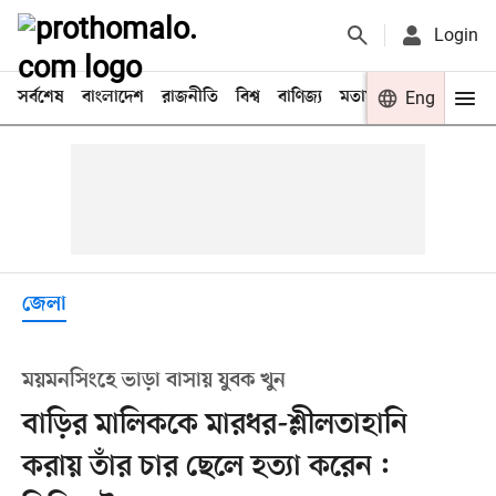
Login
সর্বশেষ
বাংলাদেশ
রাজনীতি
বিশ্ব
বাণিজ্য
মতামত
খেলা
Eng
বিনো
জেলা
ময়মনসিংহে ভাড়া বাসায় যুবক খুন
বাড়ির মালিককে মারধর-শ্লীলতাহানি
করায় তাঁর চার ছেলে হত্যা করেন :