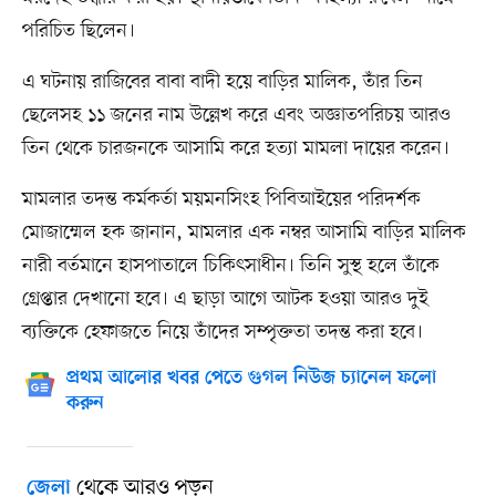
পরিচিত ছিলেন।
এ ঘটনায় রাজিবের বাবা বাদী হয়ে বাড়ির মালিক, তাঁর তিন
ছেলেসহ ১১ জনের নাম উল্লেখ করে এবং অজ্ঞাতপরিচয় আরও
তিন থেকে চারজনকে আসামি করে হত্যা মামলা দায়ের করেন।
মামলার তদন্ত কর্মকর্তা ময়মনসিংহ পিবিআইয়ের পরিদর্শক
মোজাম্মেল হক জানান, মামলার এক নম্বর আসামি বাড়ির মালিক
নারী বর্তমানে হাসপাতালে চিকিৎসাধীন। তিনি সুস্থ হলে তাঁকে
গ্রেপ্তার দেখানো হবে। এ ছাড়া আগে আটক হওয়া আরও দুই
ব্যক্তিকে হেফাজতে নিয়ে তাঁদের সম্পৃক্ততা তদন্ত করা হবে।
প্রথম আলোর খবর পেতে গুগল নিউজ চ্যানেল ফলো
করুন
থেকে আরও পড়ুন
জেলা