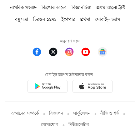
নাগরিক সংবাদ
কিশোর আলো
বিজ্ঞানচিন্তা
প্রথম আলো ট্রাস্ট
বন্ধুসভা
চিরন্তন ১৯৭১
ইপেপার
প্রথমা
মোবাইল ভ্যাস
অনুসরণ করুন
মোবাইল অ্যাপস ডাউনলোড করুন
আমাদের সম্পর্কে
বিজ্ঞাপন
সার্কুলেশন
নীতি ও শর্ত
যোগাযোগ
নিউজলেটার