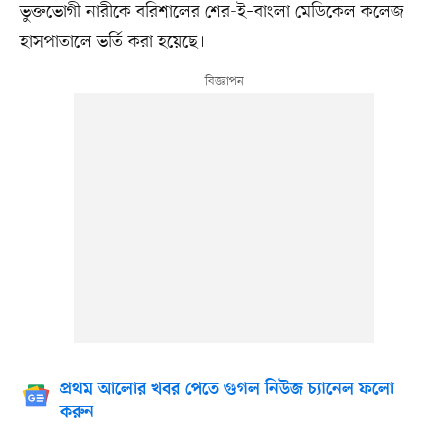
ভুক্তভোগী নারীকে বরিশালের শের-ই–বাংলা মেডিকেল কলেজ
হাসপাতালে ভর্তি করা হয়েছে।
প্রথম আলোর খবর পেতে গুগল নিউজ চ্যানেল ফলো
করুন