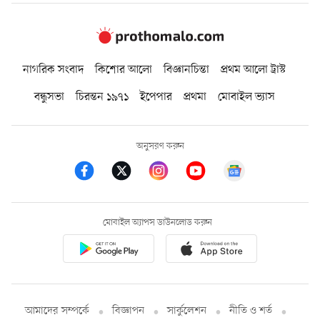
নাগরিক সংবাদ
কিশোর আলো
বিজ্ঞানচিন্তা
প্রথম আলো ট্রাস্ট
বন্ধুসভা
চিরন্তন ১৯৭১
ইপেপার
প্রথমা
মোবাইল ভ্যাস
অনুসরণ করুন
মোবাইল অ্যাপস ডাউনলোড করুন
আমাদের সম্পর্কে
বিজ্ঞাপন
সার্কুলেশন
নীতি ও শর্ত