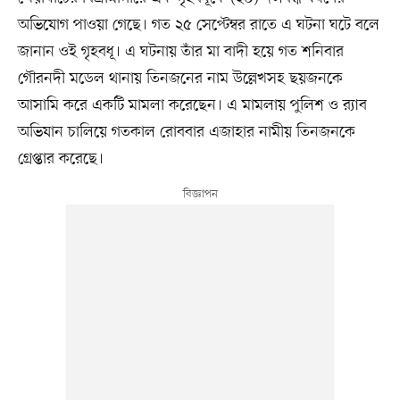
অভিযোগ পাওয়া গেছে। গত ২৫ সেপ্টেম্বর রাতে এ ঘটনা ঘটে বলে
জানান ওই গৃহবধূ। এ ঘটনায় তাঁর মা বাদী হয়ে গত শনিবার
গৌরনদী মডেল থানায় তিনজনের নাম উল্লেখসহ ছয়জনকে
আসামি করে একটি মামলা করেছেন। এ মামলায় পুলিশ ও র‍্যাব
অভিযান চালিয়ে গতকাল রোববার এজাহার নামীয় তিনজনকে
গ্রেপ্তার করেছে।