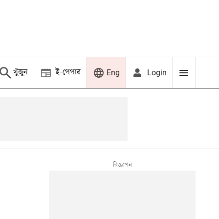
খুঁজুন
ই-পেপার
Login
Eng