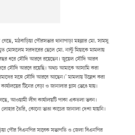
 গেছে, মঠবাড়িয়া পৌরসভার থানাপাড়া মহল্লার মো. সামসু
মৃত মোসলেম সরদারের ছেলে মো. নান্টু মিয়াকে মামলায়
 বছর ধরে সৌদি আরবে রয়েছেন। জুয়েল সৌদি আরব
 ধরে সৌদি আরবে রয়েছি। অথচ আমাকে আসামি করা
মাদের সঙ্গে সৌদি আরবে আছেন।’ মামলায় উল্লেখ করা
র্যালয়ের টিনের বেড়া ও জানালার গ্লাস ভেঙে যায়।
ছে, আওয়ামী লীগ কার্যালয়টি পাকা একতলা ভবন।
 লোহার তৈরি, কোনো ভাঙা কাচের জানালা দেখা যায়নি।
াড়িয়া পৌর বিএনপির সাবেক সভাপতি ও জেলা বিএনপির