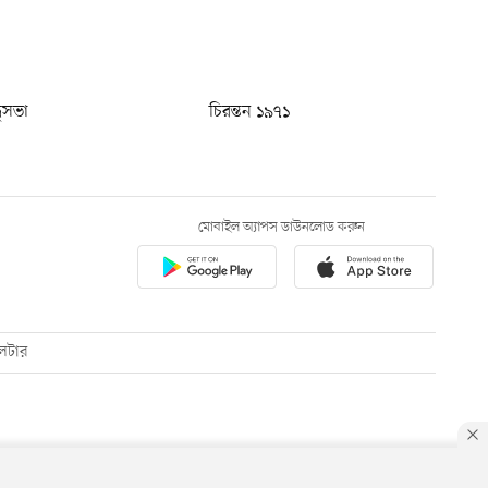
ধুসভা
চিরন্তন ১৯৭১
মোবাইল অ্যাপস ডাউনলোড করুন
েটার