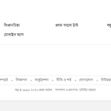
বিজ্ঞানচিন্তা
প্রথম আলো ট্রাস্ট
বন্
মোবাইল ভ্যাস
্পর্কে
বিজ্ঞাপন
সার্কুলেশন
নীতি ও শর্ত
যোগাযোগ
নিউজল
স্বত্ব © ১৯৯৮-২০২৬ প্রথম আলো
সম্পাদক ও প্রকাশক: মতিউর রহমান