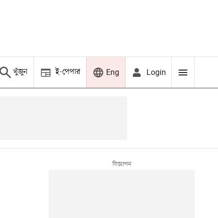
খুঁজুন
ই-পেপার
Login
Eng