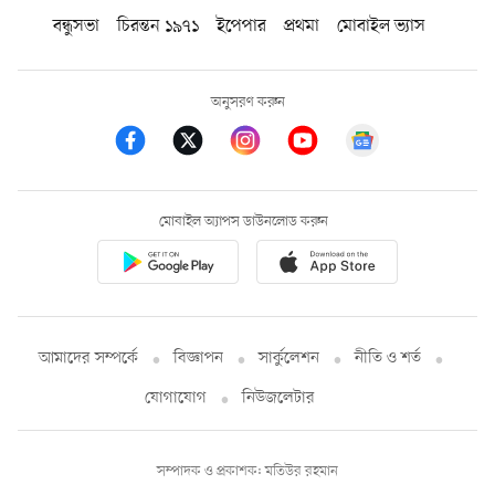
বন্ধুসভা
চিরন্তন ১৯৭১
ইপেপার
প্রথমা
মোবাইল ভ্যাস
অনুসরণ করুন
মোবাইল অ্যাপস ডাউনলোড করুন
আমাদের সম্পর্কে
বিজ্ঞাপন
সার্কুলেশন
নীতি ও শর্ত
যোগাযোগ
নিউজলেটার
সম্পাদক ও প্রকাশক: মতিউর রহমান